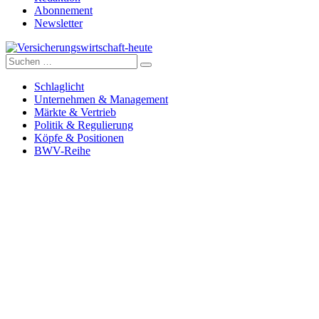
Abonnement
Newsletter
Suche
Versicherungswirtschaft-heute
nach:
Schlaglicht
Unternehmen & Management
Märkte & Vertrieb
Politik & Regulierung
Köpfe & Positionen
BWV-Reihe