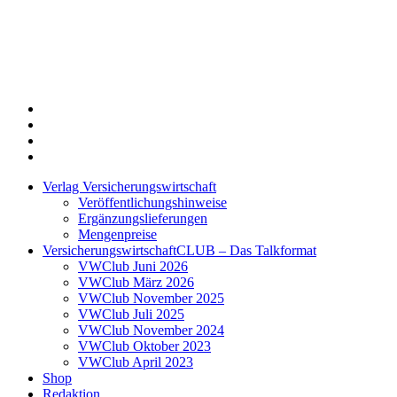
Twitter
Xing
LinkedIn
Login
Verlag Versicherungswirtschaft
Veröffentlichungshinweise
Ergänzungslieferungen
Mengenpreise
VersicherungswirtschaftCLUB – Das Talkformat
VWClub Juni 2026
VWClub März 2026
VWClub November 2025
VWClub Juli 2025
VWClub November 2024
VWClub Oktober 2023
VWClub April 2023
Shop
Redaktion