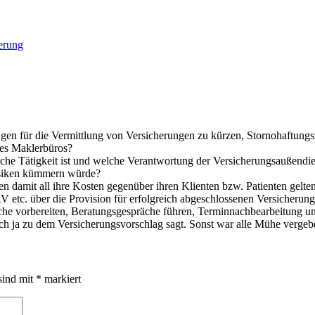
erung
gen für die Vermittlung von Versicherungen zu kürzen, Stornohaftungsz
nes Maklerbüros?
che Tätigkeit ist und welche Verantwortung der Versicherungsaußendi
Risiken kümmern würde?
 damit all ihre Kosten gegenüber ihren Klienten bzw. Patienten gelte
V etc. über die Provision für erfolgreich abgeschlossenen Versicherung
e vorbereiten, Beratungsgespräche führen, Terminnachbearbeitung und 
uch ja zu dem Versicherungsvorschlag sagt. Sonst war alle Mühe vergeb
sind mit
*
markiert