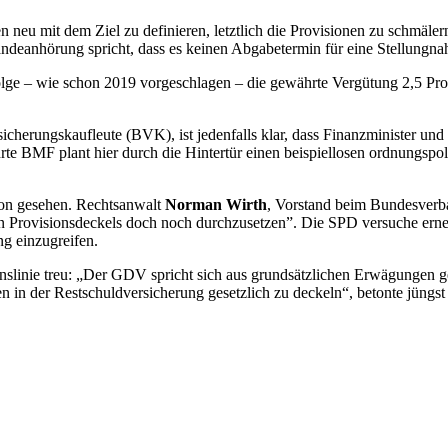
n neu mit dem Ziel zu definieren, letztlich die Provisionen zu schmäl
ändeanhörung spricht, dass es keinen Abgabetermin für eine Stellungna
olge – wie schon 2019 vorgeschlagen – die gewährte Vergütung 2,5 Pro
icherungskaufleute (BVK), ist jedenfalls klar, dass Finanzminister u
te BMF plant hier durch die Hintertür einen beispiellosen ordnungspoli
llon gesehen. Rechtsanwalt
Norman Wirth
, Vorstand beim Bundesverba
n Provisionsdeckels doch noch durchzusetzen”. Die SPD versuche erneut 
ng einzugreifen.
onslinie treu: „Der GDV spricht sich aus grundsätzlichen Erwägungen 
nen in der Restschuldversicherung gesetzlich zu deckeln“, betonte jüng