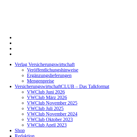
Twitter
Xing
LinkedIn
Login
Verlag Versicherungswirtschaft
Veröffentlichungshinweise
Ergänzungslieferungen
Mengenpreise
VersicherungswirtschaftCLUB – Das Talkformat
VWClub Juni 2026
VWClub März 2026
VWClub November 2025
VWClub Juli 2025
VWClub November 2024
VWClub Oktober 2023
VWClub April 2023
Shop
Redaktion