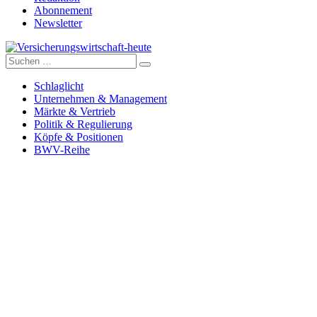
Abonnement
Newsletter
Suche
Versicherungswirtschaft-heute
nach:
Schlaglicht
Unternehmen & Management
Märkte & Vertrieb
Politik & Regulierung
Köpfe & Positionen
BWV-Reihe