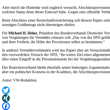
Aber durch die Hintertür wird zugleich versucht, Abschlussprovisione
welchen Status denn dieser Entwurf habe. Gegen eine offizielle Verb
Beim Abschluss einer Restschuldversicherung soll diesem Papier zuf
sonstigen Geldbetrags nicht übersteigen dürfen.
Für
Michael H. Heinz
, Präsident des Bundesverbands Deutscher Vers
von Vergütungen für Vermittler erlassen will „Das von der SPD geführ
und ihrer Freiheit, die Höhe der Provisionen selbst zu bestimmen.“
In anderen Vermittlerverbänden wird das Papier eher als Versuchsba
den verzweifelten Versuch der SPD, “ihr wirres Ziel eines allgemeine
über einen Eingriff in die Privatautonomie bei der Vergütungsgestaltu
Der Branchenverband bleibt ebenfalls seiner bisherigen Argumentati
aber ein politischer Konsens in der Koalition, die Abschlussprovisio
Autor: VW-Redaktion
Twitter
XING