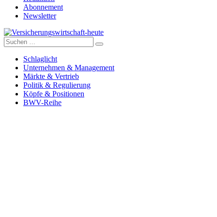
Abonnement
Newsletter
Suche
nach:
Versicherungswirtschaft-heute
Schlaglicht
Unternehmen & Management
Märkte & Vertrieb
Politik & Regulierung
Köpfe & Positionen
BWV-Reihe