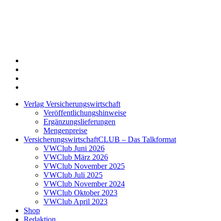
Twitter
Xing
LinkedIn
Login
Verlag Versicherungswirtschaft
Veröffentlichungshinweise
Ergänzungslieferungen
Mengenpreise
VersicherungswirtschaftCLUB – Das Talkformat
VWClub Juni 2026
VWClub März 2026
VWClub November 2025
VWClub Juli 2025
VWClub November 2024
VWClub Oktober 2023
VWClub April 2023
Shop
Redaktion