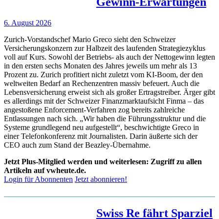
Gewinn-Erwartungen
6. August 2026
Zurich-Vorstandschef Mario Greco sieht den Schweizer
Versicherungskonzern zur Halbzeit des laufenden Strategiezyklus
voll auf Kurs. Sowohl der Betriebs- als auch der Nettogewinn legten
in den ersten sechs Monaten des Jahres jeweils um mehr als 13
Prozent zu. Zurich profitiert nicht zuletzt vom KI-Boom, der den
weltweiten Bedarf an Rechenzentren massiv befeuert. Auch die
Lebensversicherung erweist sich als großer Ertragstreiber. Ärger gibt
es allerdings mit der Schweizer Finanzmarktaufsicht Finma – das
angestoßene Enforcement-Verfahren zog bereits zahlreiche
Entlassungen nach sich. „Wir haben die Führungsstruktur und die
Systeme grundlegend neu aufgestellt“, beschwichtigte Greco in
einer Telefonkonferenz mit Journalisten. Darin äußerte sich der
CEO auch zum Stand der Beazley-Übernahme.
Jetzt Plus-Mitglied werden und weiterlesen: Zugriff zu allen
Artikeln auf vwheute.de.
Login für Abonnenten
Jetzt abonnieren!
Swiss Re fährt Sparziel