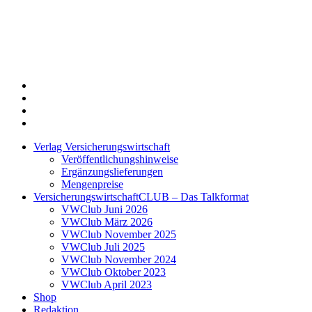
Twitter
Xing
LinkedIn
Login
Verlag Versicherungswirtschaft
Veröffentlichungshinweise
Ergänzungslieferungen
Mengenpreise
VersicherungswirtschaftCLUB – Das Talkformat
VWClub Juni 2026
VWClub März 2026
VWClub November 2025
VWClub Juli 2025
VWClub November 2024
VWClub Oktober 2023
VWClub April 2023
Shop
Redaktion