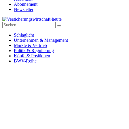
Abonnement
Newsletter
Suche
Versicherungswirtschaft-heute
nach:
Schlaglicht
Unternehmen & Management
Märkte & Vertrieb
Politik & Regulierung
Köpfe & Positionen
BWV-Reihe