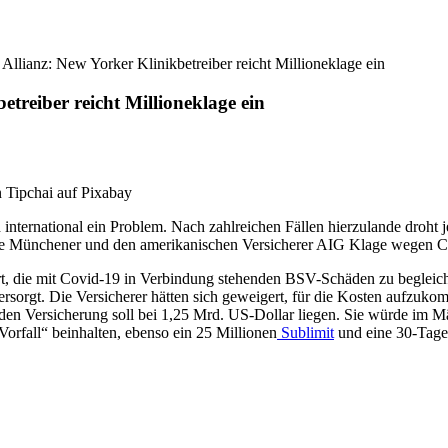
llianz: New Yorker Klinikbetreiber reicht Millioneklage ein
treiber reicht Millioneklage ein
n Tipchai auf Pixabay
international ein Problem. Nach zahlreichen Fällen hierzulande droht 
e Münchener und den amerikanischen Versicherer AIG Klage wegen Cov
, die mit Covid-19 in Verbindung stehenden BSV-Schäden zu begleichen
rgt. Die Versicherer hätten sich geweigert, für die Kosten aufzukom
den Versicherung soll bei 1,25 Mrd. US-Dollar liegen. Sie würde im Mär
orfall“ beinhalten, ebenso ein 25 Millionen
Sublimit
und eine 30-Tage