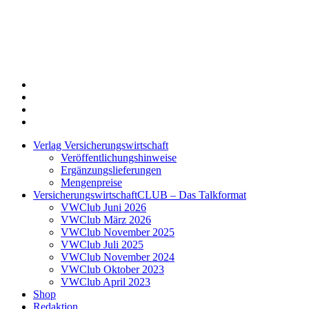
Twitter
Xing
LinkedIn
Login
Verlag Versicherungswirtschaft
Veröffentlichungshinweise
Ergänzungslieferungen
Mengenpreise
VersicherungswirtschaftCLUB – Das Talkformat
VWClub Juni 2026
VWClub März 2026
VWClub November 2025
VWClub Juli 2025
VWClub November 2024
VWClub Oktober 2023
VWClub April 2023
Shop
Redaktion