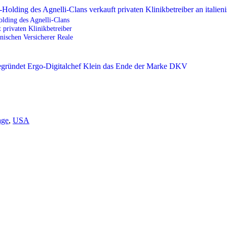
lding des Agnelli-Clans
t privaten Klinikbetreiber
enischen Versicherer Reale
age
,
USA