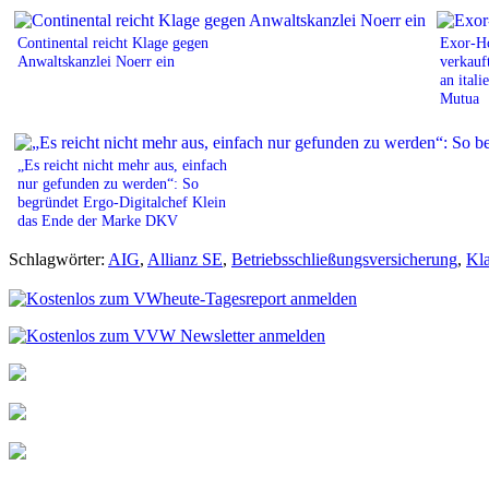
Continental reicht Klage gegen
Exor-Ho
Anwaltskanzlei Noerr ein
verkauf
an itali
Mutua
„Es reicht nicht mehr aus, einfach
nur gefunden zu werden“: So
begründet Ergo-Digitalchef Klein
das Ende der Marke DKV
Schlagwörter:
AIG
,
Allianz SE
,
Betriebsschließungsversicherung
,
Kl