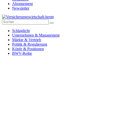
Abonnement
Newsletter
Suche
Versicherungswirtschaft-heute
nach:
Schlaglicht
Unternehmen & Management
Märkte & Vertrieb
Politik & Regulierung
Köpfe & Positionen
BWV-Reihe