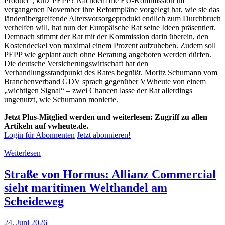
Product“, kurz PEPP? Nachdem die EU-Kommission im
vergangenen November ihre Reformpläne vorgelegt hat, wie sie das
länderübergreifende Altersvorsorgeprodukt endlich zum Durchbruch
verhelfen will, hat nun der Europäische Rat seine Ideen präsentiert.
Demnach stimmt der Rat mit der Kommission darin überein, den
Kostendeckel von maximal einem Prozent aufzuheben. Zudem soll
PEPP wie geplant auch ohne Beratung angeboten werden dürfen.
Die deutsche Versicherungswirtschaft hat den
Verhandlungsstandpunkt des Rates begrüßt. Moritz Schumann vom
Branchenverband GDV sprach gegenüber VWheute von einem
„wichtigen Signal“ – zwei Chancen lasse der Rat allerdings
ungenutzt, wie Schumann monierte.
Jetzt Plus-Mitglied werden und weiterlesen: Zugriff zu allen
Artikeln auf vwheute.de.
Login für Abonnenten
Jetzt abonnieren!
Weiterlesen
Straße von Hormus: Allianz Commercial
sieht maritimen Welthandel am
Scheideweg
24. Juni 2026