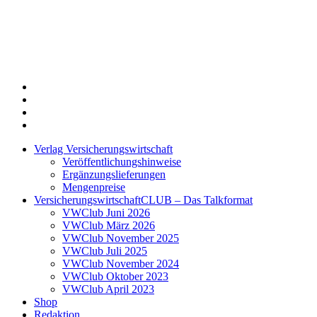
Twitter
Xing
LinkedIn
Login
Verlag Versicherungswirtschaft
Veröffentlichungshinweise
Ergänzungslieferungen
Mengenpreise
VersicherungswirtschaftCLUB – Das Talkformat
VWClub Juni 2026
VWClub März 2026
VWClub November 2025
VWClub Juli 2025
VWClub November 2024
VWClub Oktober 2023
VWClub April 2023
Shop
Redaktion