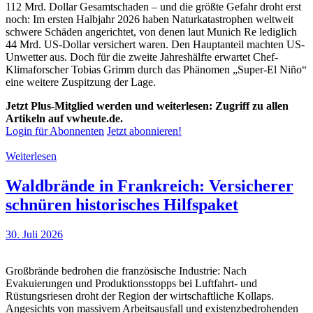
112 Mrd. Dollar Gesamtschaden – und die größte Gefahr droht erst
noch: Im ersten Halbjahr 2026 haben Naturkatastrophen weltweit
schwere Schäden angerichtet, von denen laut Munich Re lediglich
44 Mrd. US-Dollar versichert waren. Den Hauptanteil machten US-
Unwetter aus. Doch für die zweite Jahreshälfte erwartet Chef-
Klimaforscher Tobias Grimm durch das Phänomen „Super-El Niño“
eine weitere Zuspitzung der Lage.
Jetzt Plus-Mitglied werden und weiterlesen: Zugriff zu allen
Artikeln auf vwheute.de.
Login für Abonnenten
Jetzt abonnieren!
Weiterlesen
Waldbrände in Frankreich: Versicherer
schnüren historisches Hilfspaket
30. Juli 2026
Großbrände bedrohen die französische Industrie: Nach
Evakuierungen und Produktionsstopps bei Luftfahrt- und
Rüstungsriesen droht der Region der wirtschaftliche Kollaps.
Angesichts von massivem Arbeitsausfall und existenzbedrohenden