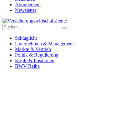
Abonnement
Newsletter
Suche
Versicherungswirtschaft-heute
nach:
Schlaglicht
Unternehmen & Management
Märkte & Vertrieb
Politik & Regulierung
Köpfe & Positionen
BWV-Reihe