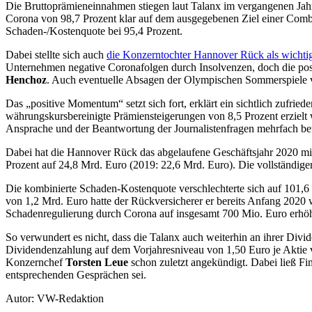
Die Bruttoprämieneinnahmen stiegen laut Talanx im vergangenen Jahr
Corona von 98,7 Prozent klar auf dem ausge­gebenen Ziel einer Combi
Schaden-/Kosten­quote bei 95,4 Prozent.
Dabei stellte sich auch
die Konzerntochter Hannover Rück als wichtig
Unternehmen negative Coronafolgen durch Insolvenzen, doch die posi
Henchoz
. Auch eventuelle Absagen der Olympischen Sommerspiele vo
Das „positive Momentum“ setzt sich fort, erklärt ein sichtlich zufr
währungskursbereinigte Prämiensteigerungen von 8,5 Prozent erzielt 
Ansprache und der Beantwortung der Journalistenfragen mehrfach be
Dabei hat die Hannover Rück das abgelaufene Geschäftsjahr 2020 mi
Prozent auf 24,8 Mrd. Euro (2019: 22,6 Mrd. Euro). Die vollständige
Die kombinierte Schaden-Kostenquote verschlechterte sich auf 101,6 
von 1,2 Mrd. Euro hatte der Rückversicherer er bereits Anfang 2020
Schadenregulierung durch Corona auf insgesamt 700 Mio. Euro erhöh
So verwundert es nicht, dass die Talanx auch weiterhin an ihrer Div
Dividendenzahlung auf dem Vorjahresniveau von 1,50 Euro je Aktie vo
Konzernchef
Torsten Leue
schon zuletzt angekündigt. Dabei ließ F
entsprechenden Gesprächen sei.
Autor: VW-Redaktion