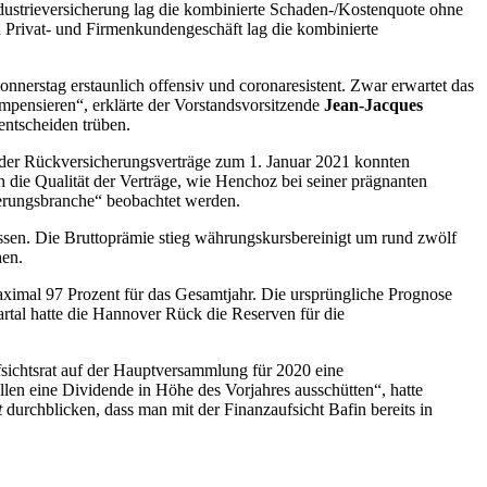
dustrieversicherung lag die kombinierte Schaden-/Kostenquote ohne
n Privat- und Firmenkundengeschäft lag die kombinierte
nnerstag erstaunlich offensiv und coronaresistent. Zwar erwartet das
pensieren“, erklärte der Vorstandsvorsitzende
Jean-Jacques
ntscheiden trüben.
g der Rückversicherungsverträge zum 1. Januar 2021 konnten
 die Qualität der Verträge, wie Henchoz bei seiner prägnanten
erungsbranche“ beobachtet werden.
sen. Die Bruttoprämie stieg währungskursbereinigt um rund zwölf
hen.
aximal 97 Prozent für das Gesamtjahr. Die ursprüngliche Prognose
rtal hatte die Hannover Rück die Reserven für die
fsichtsrat auf der Hauptversammlung für 2020 eine
len eine Dividende in Höhe des Vorjahres ausschütten“, hatte
t
durchblicken, dass man mit der Finanzaufsicht Bafin bereits in