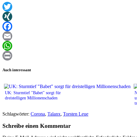
Twitter
XING
Facebook
Email
WhatsApp
Print
Auch interessant
UK: Sturmtief "Babet" sorgt für
N
dreistelligen Millionenschaden
u
t
Schlagwörter:
Corona
,
Talanx
,
Torsten Leue
Schreibe einen Kommentar