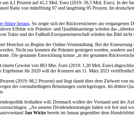
 um 4,1 Prozent auf 41,1 Mrd. Euro (2019: 39,5 Mrd. Euro). In der In
ned Ratio von mittelfristig 97 und langfristig 95 Prozent. Im deutsche
e Stütze heraus
. So zeigte sich der Rückversicherer am vergangenen Do
tiven Effekte wie Prämien- und Qualitätsanstiege würden das „überkom
n Tokio und der Fußball-Europameisterschaft würden das Bild nicht e
iedener Henchoz zu Beginn der Online-Veranstaltung. Bei der Erneuerun
werden. Nicht nur konnten die Prämien gesteigert werden, sondern auch
tonte. Die genannte Entwicklung könne „in der gesamten Rückversich
t einem Gewinn von 883 Mio. Euro (2019: 1,28 Mrd. Euro) abgeschlos
n Ergebnisse für 2020 will der Konzern am 11. März 2021 veröffentlic
Prozent (2019: 98,2 Prozent) und liegt damit über dem Zielwert von m
 wegen der coronabedingten Belastungen zurückgezogen. Im dritten Qua
t.
idendenpolitik festhalten will. Demnach wollen der Vorstand und der Au
rzuschlagen. „An unserer Dividendenstrategie halten wir fest und wol
inanzvorstand
Jan Wicke
bereits im Januar gegenüber dem
Handelsblat