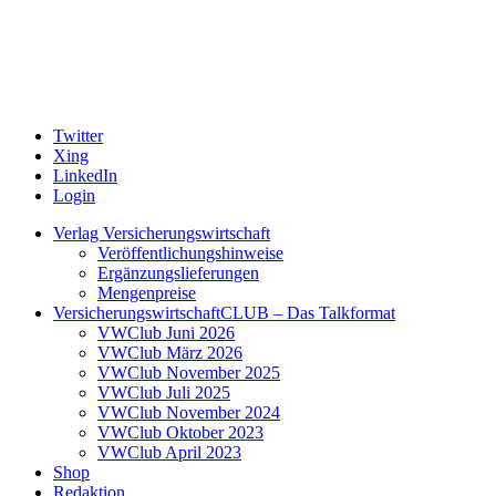
Twitter
Xing
LinkedIn
Login
Verlag Versicherungswirtschaft
Veröffentlichungshinweise
Ergänzungslieferungen
Mengenpreise
VersicherungswirtschaftCLUB – Das Talkformat
VWClub Juni 2026
VWClub März 2026
VWClub November 2025
VWClub Juli 2025
VWClub November 2024
VWClub Oktober 2023
VWClub April 2023
Shop
Redaktion