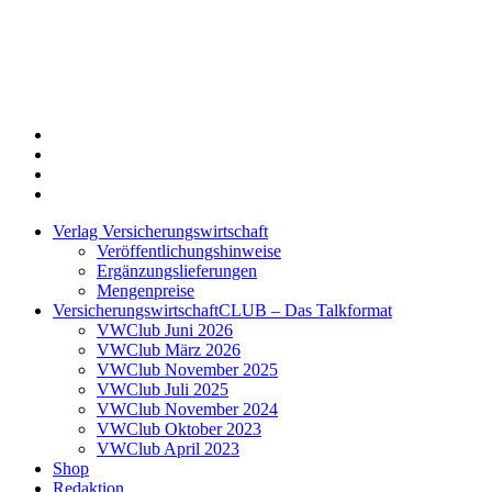
Twitter
Xing
LinkedIn
Login
Verlag Versicherungswirtschaft
Veröffentlichungshinweise
Ergänzungslieferungen
Mengenpreise
VersicherungswirtschaftCLUB – Das Talkformat
VWClub Juni 2026
VWClub März 2026
VWClub November 2025
VWClub Juli 2025
VWClub November 2024
VWClub Oktober 2023
VWClub April 2023
Shop
Redaktion