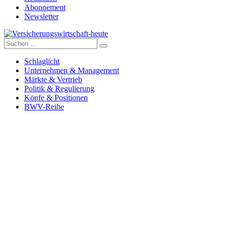
Abonnement
Newsletter
Suche
Versicherungswirtschaft-heute
nach:
Schlaglicht
Unternehmen & Management
Märkte & Vertrieb
Politik & Regulierung
Köpfe & Positionen
BWV-Reihe