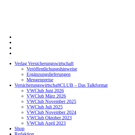
Twitter
Xing
LinkedIn
Login
Verlag Versicherungswirtschaft
Veröffentlichungshinweise
Ergänzungslieferungen
Mengenpreise
VersicherungswirtschaftCLUB – Das Talkformat
VWClub Juni 2026
VWClub März 2026
VWClub November 2025
VWClub Juli 2025
VWClub November 2024
VWClub Oktober 2023
VWClub April 2023
Shop
Redaktion