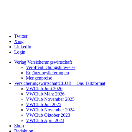
Twitter
Xing
LinkedIn
Login
Verlag Versicherungswirtschaft
Veröffentlichungshinweise
Ergänzungslieferungen
Mengenpreise
VersicherungswirtschaftCLUB – Das Talkformat
VWClub Juni 2026
VWClub März 2026
VWClub November 2025
VWClub Juli 2025
VWClub November 2024
VWClub Oktober 2023
VWClub April 2023
Shop
Redaktion