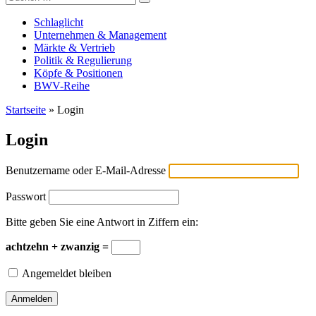
Versicherungswirtschaft-heute
nach:
Schlaglicht
Unternehmen & Management
Märkte & Vertrieb
Politik & Regulierung
Köpfe & Positionen
BWV-Reihe
Startseite
»
Login
Login
Benutzername oder E-Mail-Adresse
Passwort
Bitte geben Sie eine Antwort in Ziffern ein:
achtzehn + zwanzig =
Angemeldet bleiben