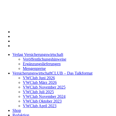
Twitter
Xing
LinkedIn
Login
Verlag Versicherungswirtschaft
Veröffentlichungshinweise
Ergänzungslieferungen
Mengenpreise
VersicherungswirtschaftCLUB – Das Talkformat
VWClub Juni 2026
VWClub März 2026
VWClub November 2025
VWClub Juli 2025
VWClub November 2024
VWClub Oktober 2023
VWClub April 2023
Shop
Redaktion