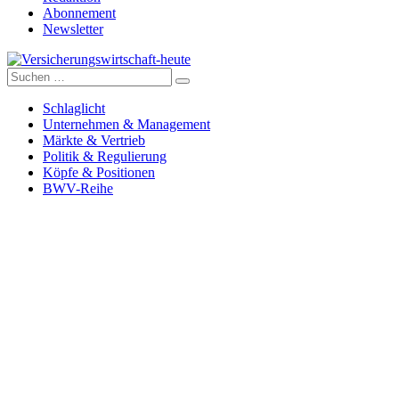
Abonnement
Newsletter
Suche
Versicherungswirtschaft-heute
nach:
Schlaglicht
Unternehmen & Management
Märkte & Vertrieb
Politik & Regulierung
Köpfe & Positionen
BWV-Reihe