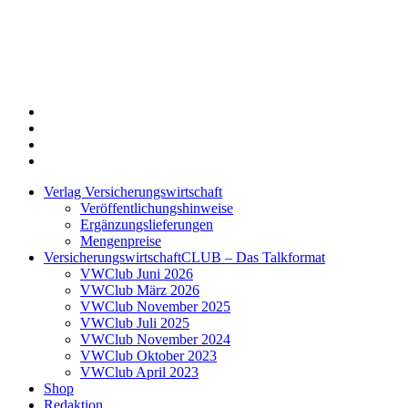
Twitter
Xing
LinkedIn
Login
Verlag Versicherungswirtschaft
Veröffentlichungshinweise
Ergänzungslieferungen
Mengenpreise
VersicherungswirtschaftCLUB – Das Talkformat
VWClub Juni 2026
VWClub März 2026
VWClub November 2025
VWClub Juli 2025
VWClub November 2024
VWClub Oktober 2023
VWClub April 2023
Shop
Redaktion