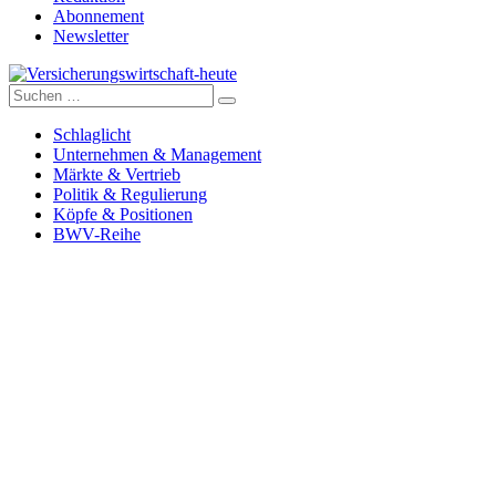
Abonnement
Newsletter
Suche
Versicherungswirtschaft-heute
nach:
Schlaglicht
Unternehmen & Management
Märkte & Vertrieb
Politik & Regulierung
Köpfe & Positionen
BWV-Reihe