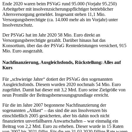
Ende 2020 waren beim PSVaG rund 95.000 (Vorjahr 95.250)
Arbeitgeber mit insolvenzsicherungspflichtiger betrieblicher
Altersversorgung gemeldet. Insgesamt stehen 11,1 Mio.
Versorgungsberechtigte (ca. 14.000 mehr als im Vorjahr) unter
Insolvenzschutz.
Der PSVaG hat im Jahr 2020 58 Mio. Euro direkt an
Versorgungsberechtigte gezahlt. Darüber hinaus hat das
Konsortium, über das der PSVaG Rentenleistungen versichert, 915
Mio. Euro ausgezahlt.
Nachfinanzierung, Ausgleichsfonds, Rückstellung: Alles auf
Kurs
Für „schwierige Jahre“ dotiert der PSVaG den sogenannten
Ausgleichsfonds. Diesem wurden 2020 nochmals 54 Mio. Euro
zugeführt. Damit hat dieser mit 3,2 Mrd. Euro seine Zielgröße von
neun Promille der Beitragsbemessungsgrundlage erreicht.
Für die im Jahre 2007 begonnene Nachfinanzierung der
sogenannten „Altlast“ – das sind die aus Insolvenzen bis
einschließlich 2005 gesicherten, aber bis dahin noch nicht
finanzierten unverfallbaren Anwartschaften – war einmalig ein
Beitrag von 2,2 Mrd. Euro zu erheben. Dieser wurde in 15 Raten
von 2007 bis 2021 fällig. Für die am 31.03.2020 fällige Rate waren