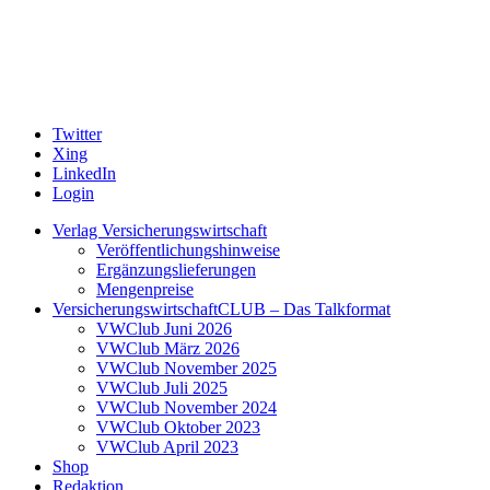
Twitter
Xing
LinkedIn
Login
Verlag Versicherungswirtschaft
Veröffentlichungshinweise
Ergänzungslieferungen
Mengenpreise
VersicherungswirtschaftCLUB – Das Talkformat
VWClub Juni 2026
VWClub März 2026
VWClub November 2025
VWClub Juli 2025
VWClub November 2024
VWClub Oktober 2023
VWClub April 2023
Shop
Redaktion