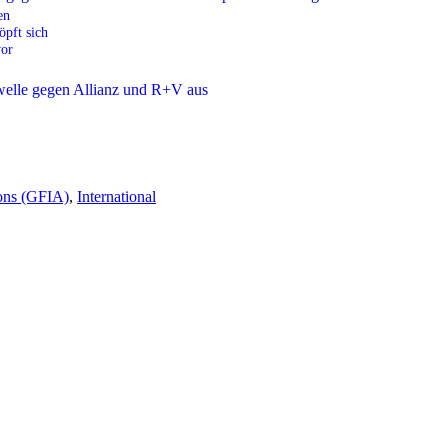
en
öpft sich
vor
ions (GFIA)
,
International