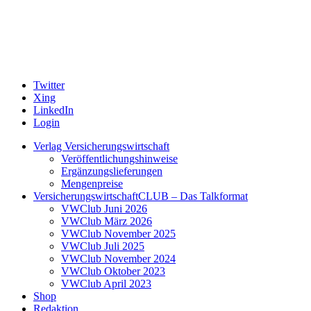
Twitter
Xing
LinkedIn
Login
Verlag Versicherungswirtschaft
Veröffentlichungshinweise
Ergänzungslieferungen
Mengenpreise
VersicherungswirtschaftCLUB – Das Talkformat
VWClub Juni 2026
VWClub März 2026
VWClub November 2025
VWClub Juli 2025
VWClub November 2024
VWClub Oktober 2023
VWClub April 2023
Shop
Redaktion