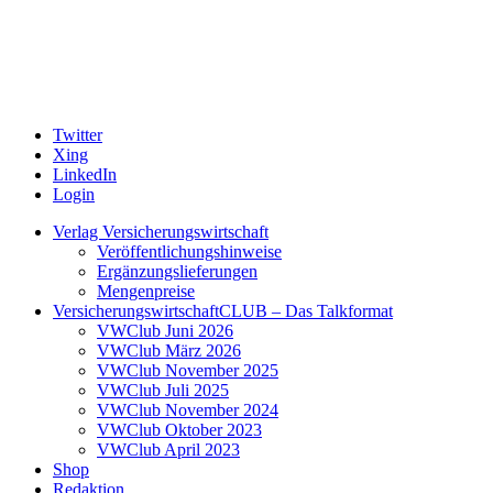
Twitter
Xing
LinkedIn
Login
Verlag Versicherungswirtschaft
Veröffentlichungshinweise
Ergänzungslieferungen
Mengenpreise
VersicherungswirtschaftCLUB – Das Talkformat
VWClub Juni 2026
VWClub März 2026
VWClub November 2025
VWClub Juli 2025
VWClub November 2024
VWClub Oktober 2023
VWClub April 2023
Shop
Redaktion