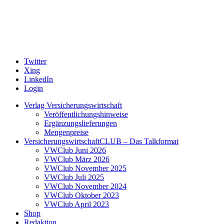
Twitter
Xing
LinkedIn
Login
Verlag Versicherungswirtschaft
Veröffentlichungshinweise
Ergänzungslieferungen
Mengenpreise
VersicherungswirtschaftCLUB – Das Talkformat
VWClub Juni 2026
VWClub März 2026
VWClub November 2025
VWClub Juli 2025
VWClub November 2024
VWClub Oktober 2023
VWClub April 2023
Shop
Redaktion