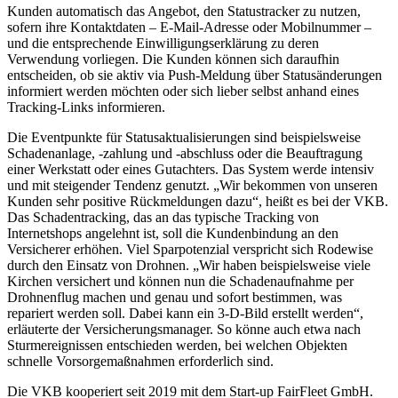
Kunden automatisch das Angebot, den Statustracker zu nutzen,
sofern ihre Kontaktdaten – E-Mail-Adresse oder Mobilnummer –
und die entsprechende Einwilligungserklärung zu deren
Verwendung vorliegen. Die Kunden können sich daraufhin
entscheiden, ob sie aktiv via Push-Meldung über Statusänderungen
informiert werden möchten oder sich lieber selbst anhand eines
Tracking-Links informieren.
Die Eventpunkte für Statusaktualisierungen sind beispielsweise
Schadenanlage, -zahlung und -abschluss oder die Beauftragung
einer Werkstatt oder eines Gutachters. Das System werde intensiv
und mit steigender Tendenz genutzt. „Wir bekommen von unseren
Kunden sehr positive Rückmeldungen dazu“, heißt es bei der VKB.
Das Schadentracking, das an das typische Tracking von
Internetshops angelehnt ist, soll die Kundenbindung an den
Versicherer erhöhen. Viel Sparpotenzial verspricht sich Rodewise
durch den Einsatz von Drohnen. „Wir haben beispielsweise viele
Kirchen versichert und können nun die Schadenaufnahme per
Drohnenflug machen und genau und sofort bestimmen, was
repariert werden soll. Dabei kann ein 3-D-Bild erstellt werden“,
erläuterte der Versicherungsmanager. So könne auch etwa nach
Sturmereignissen entschieden werden, bei welchen Objekten
schnelle Vorsorgemaßnahmen erforderlich sind.
Die VKB kooperiert seit 2019 mit dem Start-up FairFleet GmbH.