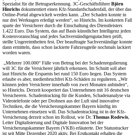
Spezialist für die Betrugserkennung. 3C-Geschäftsführer
Björn
Hinrichs
dokumentiert einen Kfz-Standardschadenfall, der über das
Online-Portal abgewickelt werden kann. „Der Schaden konnte in
nur drei Werktagen erledigt werden“, so Hinrichs. Im konkreten Fall
sparte der Versicherer durch die Einschaltung des Dienstleisters
1.422 Euro. Das System, das auf Basis künstlicher Intelligenz jeden
Kostenvoranschlag und jedes Sachverständigengutachten prüft,
stellte Ungereimtheiten fest. Der beauftragte Sachverständige konnte
dann ermitteln, dass schon lackierte Fahrzeugteile nochmals lackiert
worden waren.
„Mehrere 100.000“ Fälle von Betrug bei der Schadenregulierung
will 3C für die Versicherer jährlich erkennen. Im Schnitt soll aber
laut Hinrichs die Ersparnis bei rund 150 Euro liegen. Das System
erlaube es aber, medienbruchfrei Kfz-Schäden zu regulieren. „Wir
können jeden Versicherer innerhalb von zwei Monaten anbinden“,
so Hinrichs. Derzeit kooperiert das Unternehmen mit 16 deutschen
Versicherern. Schadentracking für die Kunden, Schadenanalyse via
Videotelefonie oder per Drohnen aus der Luft sind innovative
Techniken, die die Versicherungskammer Bayern künftig im
Unternehmen einsetzen will. Das Schadentracking ist in der Kfz-
Versicherung derzeit schon im Rollout, wie Dr.
Thomas Rodewis
,
Leiter Digitalisierung und Digitale Innovation bei der
Versicherungskammer Bayern (VKB) erläuterte. Der Statustracker
ist seit Mitte Dezember 2020 aktiv. Bei Erstkontakt erhalten die