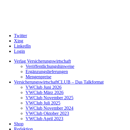
Twitter
Xing
LinkedIn
Login
Verlag Versicherungswirtschaft
Veröffentlichungshinweise
Ergänzungslieferungen
Mengenpreise
VersicherungswirtschaftCLUB – Das Talkformat
VWClub Juni 2026
VWClub März 2026
VWClub November 2025
VWClub Juli 2025
VWClub November 2024
VWClub Oktober 2023
VWClub April 2023
Shop
Redaktion