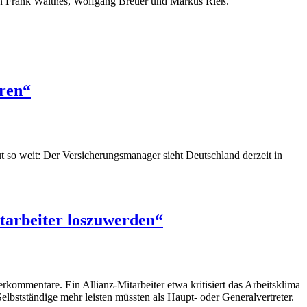
men Frank Walthes, Wolfgang Breuer und Markus Rieß.
eren“
ut so weit: Der Versicherungsmanager sieht Deutschland derzeit in
itarbeiter loszuwerden“
kommentare. Ein Allianz-Mitarbeiter etwa kritisiert das Arbeitsklima
Selbstständige mehr leisten müssten als Haupt- oder Generalvertreter.