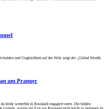
immel
 Schulden und Ungleichheit auf der Welt, zeigt der „Global Wealth
 man am Pranger
a beide weiterhin in Russland engagiert seien. Die beiden
le Gründe, warum ein Exit aus Russland nicht leicht zu stemmen ist.