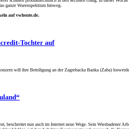
erer schalten produkttechnisch in den sechsten Gang. In dieser Woche 
 das ganze Warenspektrum hinweg.
ikeln auf vwheute.de.
icredit-Tochter auf
nzern will ihre Beteiligung an der Zagrebacka Banka (Zaba) loswerden
euland“
t, beschreitet nun auch im Internet neue Wege. Sein Wiesbadener Arbe