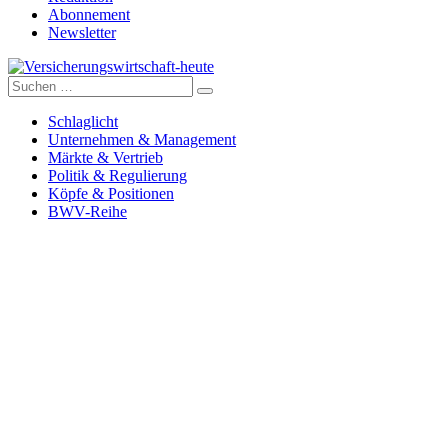
Abonnement
Newsletter
Suche
Versicherungswirtschaft-heute
nach:
Schlaglicht
Unternehmen & Management
Märkte & Vertrieb
Politik & Regulierung
Köpfe & Positionen
BWV-Reihe