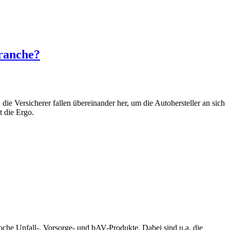
ranche?
 Versicherer fallen übereinander her, um die Autohersteller an sich
t die Ergo.
che Unfall-, Vorsorge- und bAV-Produkte. Dabei sind u.a. die