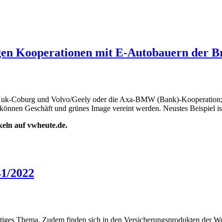
gen Kooperationen mit E-Autobauern der B
 Huk-Coburg und Volvo/Geely oder die Axa-BMW (Bank)-Kooperation; die
können Geschäft und grünes Image vereint werden. Neustes Beispiel is
ikeln auf vwheute.de.
1/2022
htiges Thema. Zudem finden sich in den Versicherungsprodukten der Wo