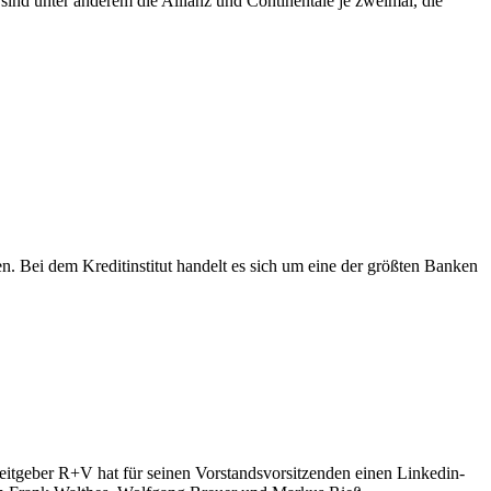
sind unter anderem die Allianz und Continentale je zweimal, die
. Bei dem Kreditinstitut handelt es sich um eine der größten Banken
itgeber R+V hat für seinen Vorstandsvorsitzenden einen Linkedin-