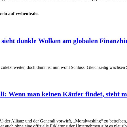
ikeln auf vwheute.de.
 sieht dunkle Wolken am globalen Finanzh
 zuletzt weiter, doch damit ist nun wohl Schluss. Gleichzeitig wachsen
li: Wenn man keinen Käufer findet, steht
er Allianz und der Generali vorwirft, „Moralwashing“ zu betreiben, d
er auch ohne eine offizielle Erklärung der Unternehmen gibt es plausib