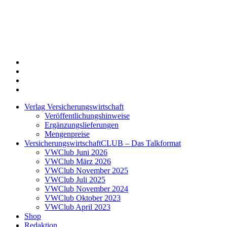
Twitter
Xing
LinkedIn
Login
Verlag Versicherungswirtschaft
Veröffentlichungshinweise
Ergänzungslieferungen
Mengenpreise
VersicherungswirtschaftCLUB – Das Talkformat
VWClub Juni 2026
VWClub März 2026
VWClub November 2025
VWClub Juli 2025
VWClub November 2024
VWClub Oktober 2023
VWClub April 2023
Shop
Redaktion