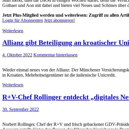
Man merkt, dass die DKM in einigen Wochen startet, denn die Versich
Gothaer und Aon mit dabei und bieten viel Neues und Schönes über
Jetzt Plus-Mitglied werden und weiterlesen: Zugriff zu allen Art
Login für Abonnenten
Jetzt abonnieren!
Weiterlesen
Allianz gibt Beteiligung an kroatischer Un
4. Oktober 2022
Kommentar hinterlassen
Wieder einmal neues von der Allianz: Der Münchener Versicherungsko
in Kroatien, Mehrheitseigentümer ist die italienische Unicredit.
Weiterlesen
R+V-Chef Rollinger entdeckt „digitales N
30. September 2022
Norbert Rollinger, Chef der R+V und frisch gebackener GDV-Präsiden