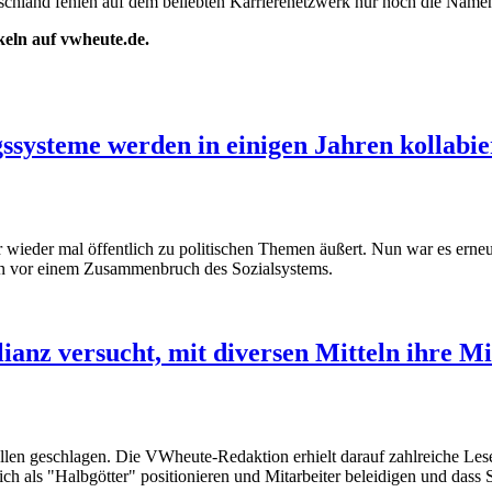
utschland fehlen auf dem beliebten Karrierenetzwerk nur noch die Na
ikeln auf vwheute.de.
gssysteme werden in einigen Jahren kollabi
r wieder mal öffentlich zu politischen Themen äußert. Nun war es erne
en vor einem Zusammenbruch des Sozialsystems.
lianz versucht, mit diversen Mitteln ihre M
len geschlagen. Die VWheute-Redaktion erhielt darauf zahlreiche Leser
sich als "Halbgötter" positionieren und Mitarbeiter beleidigen und dass 