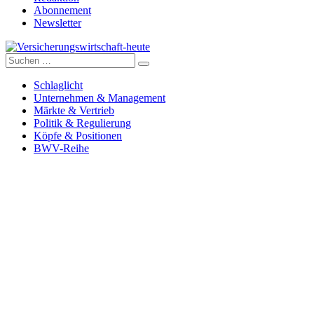
Abonnement
Newsletter
Suche
Versicherungswirtschaft-heute
nach:
Schlaglicht
Unternehmen & Management
Märkte & Vertrieb
Politik & Regulierung
Köpfe & Positionen
BWV-Reihe