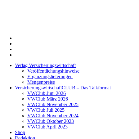
Twitter
Xing
LinkedIn
Login
Verlag Versicherungswirtschaft
Veröffentlichungshinweise
Ergänzungslieferungen
Mengenpreise
VersicherungswirtschaftCLUB – Das Talkformat
VWClub Juni 2026
VWClub März 2026
VWClub November 2025
VWClub Juli 2025
VWClub November 2024
VWClub Oktober 2023
VWClub April 2023
Shop
Redaktion