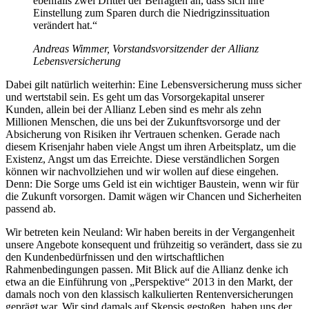
ebenfalls zwei Drittel der Befragten an, dass sich ihre
Einstellung zum Sparen durch die Niedrigzinssituation
verändert hat.“
Andreas Wimmer, Vorstandsvorsitzender der Allianz
Lebensversicherung
Dabei gilt natürlich weiterhin: Eine Lebensversicherung muss sicher
und wertstabil sein. Es geht um das Vorsorgekapital unserer
Kunden, allein bei der Allianz Leben sind es mehr als zehn
Millionen Menschen, die uns bei der Zukunftsvorsorge und der
Absicherung von Risiken ihr Vertrauen schenken. Gerade nach
diesem Krisenjahr haben viele Angst um ihren Arbeitsplatz, um die
Existenz, Angst um das Erreichte. Diese verständlichen Sorgen
können wir nachvollziehen und wir wollen auf diese eingehen.
Denn: Die Sorge ums Geld ist ein wichtiger Baustein, wenn wir für
die Zukunft vorsorgen. Damit wägen wir Chancen und Sicherheiten
passend ab.
Wir betreten kein Neuland: Wir haben bereits in der Vergangenheit
unsere Angebote konsequent und frühzeitig so verändert, dass sie zu
den Kundenbedürfnissen und den wirtschaftlichen
Rahmenbedingungen passen. Mit Blick auf die Allianz denke ich
etwa an die Einführung von „Perspektive“ 2013 in den Markt, der
damals noch von den klassisch kalkulierten Rentenversicherungen
geprägt war. Wir sind damals auf Skepsis gestoßen, haben uns der