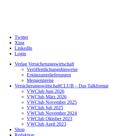
Twitter
Xing
LinkedIn
Login
Verlag Versicherungswirtschaft
Veröffentlichungshinweise
Ergänzungslieferungen
Mengenpreise
VersicherungswirtschaftCLUB – Das Talkformat
VWClub Juni 2026
VWClub März 2026
VWClub November 2025
VWClub Juli 2025
VWClub November 2024
VWClub Oktober 2023
VWClub April 2023
Shop
Redaktion