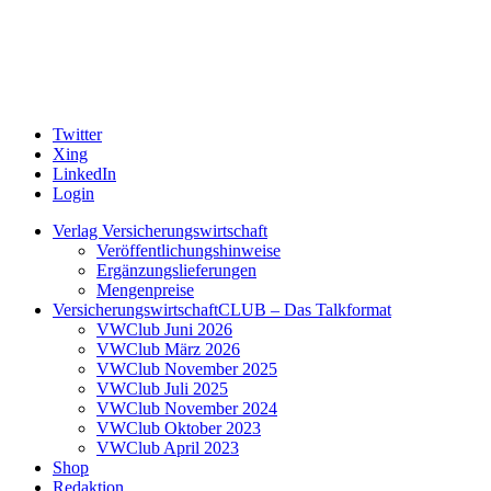
Twitter
Xing
LinkedIn
Login
Verlag Versicherungswirtschaft
Veröffentlichungshinweise
Ergänzungslieferungen
Mengenpreise
VersicherungswirtschaftCLUB – Das Talkformat
VWClub Juni 2026
VWClub März 2026
VWClub November 2025
VWClub Juli 2025
VWClub November 2024
VWClub Oktober 2023
VWClub April 2023
Shop
Redaktion