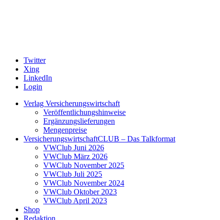
Twitter
Xing
LinkedIn
Login
Verlag Versicherungswirtschaft
Veröffentlichungshinweise
Ergänzungslieferungen
Mengenpreise
VersicherungswirtschaftCLUB – Das Talkformat
VWClub Juni 2026
VWClub März 2026
VWClub November 2025
VWClub Juli 2025
VWClub November 2024
VWClub Oktober 2023
VWClub April 2023
Shop
Redaktion