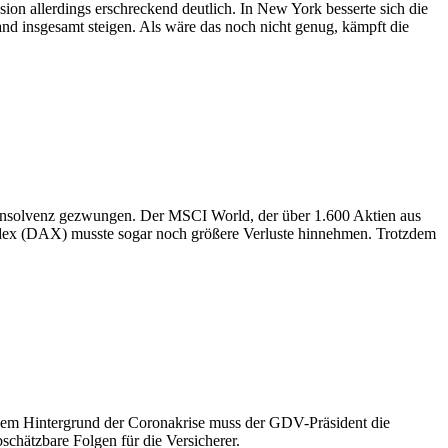
n allerdings erschreckend deutlich. In New York besserte sich die
d insgesamt steigen. Als wäre das noch nicht genug, kämpft die
r Insolvenz gezwungen. Der MSCI World, der über 1.600 Aktien aus
index (DAX) musste sogar noch größere Verlus­te hinnehmen. Trotzdem
r dem Hintergrund der Coronakrise muss der GDV-Präsident die
chätzbare Folgen für die Versicherer.