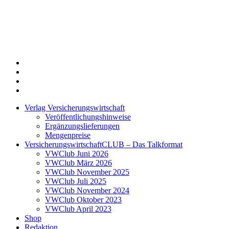
Twitter
Xing
LinkedIn
Login
Verlag Versicherungswirtschaft
Veröffentlichungshinweise
Ergänzungslieferungen
Mengenpreise
VersicherungswirtschaftCLUB – Das Talkformat
VWClub Juni 2026
VWClub März 2026
VWClub November 2025
VWClub Juli 2025
VWClub November 2024
VWClub Oktober 2023
VWClub April 2023
Shop
Redaktion