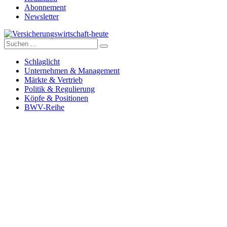
Abonnement
Newsletter
Suche
Versicherungswirtschaft-heute
nach:
Schlaglicht
Unternehmen & Management
Märkte & Vertrieb
Politik & Regulierung
Köpfe & Positionen
BWV-Reihe