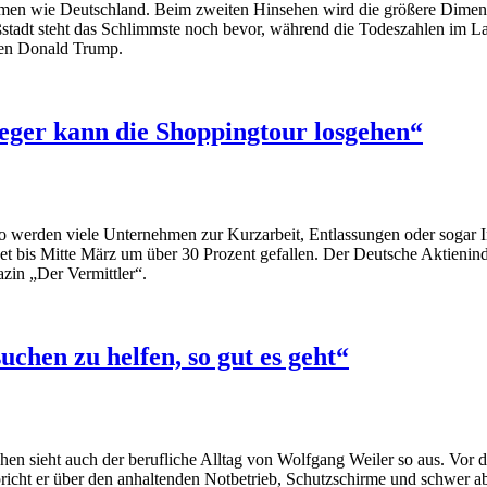
en wie Deutschland. Beim zweiten Hinsehen wird die größere Dimensio
tadt steht das Schlimmste noch bevor, während die Todeszahlen im Lan
ten Donald Trump.
leger kann die Shoppingtour losgehen“
 So werden viele Unternehmen zur Kurzarbeit, Entlassungen oder soga
hnet bis Mitte März um über 30 Prozent gefal­len. Der Deutsche Aktien
azin „Der Vermittler“.
chen zu helfen, so gut es geht“
chen sieht auch der berufliche Alltag von Wolfgang Weiler so aus. Vo
cht er über den anhaltenden Notbetrieb, Schutzschirme und schwer abs