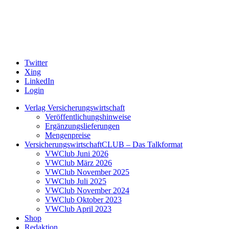
Twitter
Xing
LinkedIn
Login
Verlag Versicherungswirtschaft
Veröffentlichungshinweise
Ergänzungslieferungen
Mengenpreise
VersicherungswirtschaftCLUB – Das Talkformat
VWClub Juni 2026
VWClub März 2026
VWClub November 2025
VWClub Juli 2025
VWClub November 2024
VWClub Oktober 2023
VWClub April 2023
Shop
Redaktion