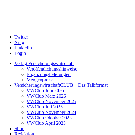
Twitter
Xing
LinkedIn
Login
Verlag Versicherungswirtschaft
Veröffentlichungshinweise
Ergänzungslieferungen
Mengenpreise
VersicherungswirtschaftCLUB – Das Talkformat
VWClub Juni 2026
VWClub März 2026
VWClub November 2025
VWClub Juli 2025
VWClub November 2024
VWClub Oktober 2023
VWClub April 2023
Shop
Redaktion