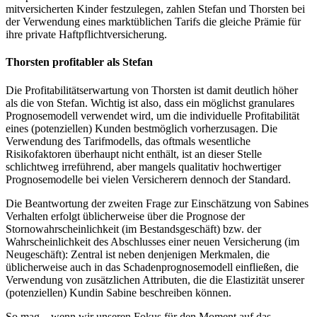
mitversicherten Kinder festzulegen, zahlen Stefan und Thorsten bei
der Verwendung eines marktüblichen Tarifs die gleiche Prämie für
ihre private Haftpflichtversicherung.
Thorsten profitabler als Stefan
Die Profitabilitätserwartung von Thorsten ist damit deutlich höher
als die von Stefan. Wichtig ist also, dass ein möglichst granulares
Prognosemodell verwendet wird, um die individuelle Profitabilität
eines (potenziellen) Kunden bestmöglich vorherzusagen. Die
Verwendung des Tarifmodells, das oftmals wesentliche
Risikofaktoren überhaupt nicht enthält, ist an dieser Stelle
schlichtweg irreführend, aber mangels qualitativ hochwertiger
Prognosemodelle bei vielen Versicherern dennoch der Standard.
Die Beantwortung der zweiten Frage zur Einschätzung von Sabines
Verhalten erfolgt üblicherweise über die Prognose der
Stornowahrscheinlichkeit (im Bestandsgeschäft) bzw. der
Wahrscheinlichkeit des Abschlusses einer neuen Versicherung (im
Neugeschäft): Zentral ist neben denjenigen Merkmalen, die
üblicherweise auch in das Schadenprognosemodell einfließen, die
Verwendung von zusätzlichen Attributen, die die Elastizität unserer
(potenziellen) Kundin Sabine beschreiben können.
So mag – wenn wir unseren Fokus für den Moment auf das