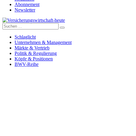
Abonnement
Newsletter
Suche
Versicherungswirtschaft-heute
nach:
Schlaglicht
Unternehmen & Management
Märkte & Vertrieb
Politik & Regulierung
Köpfe & Positionen
BWV-Reihe