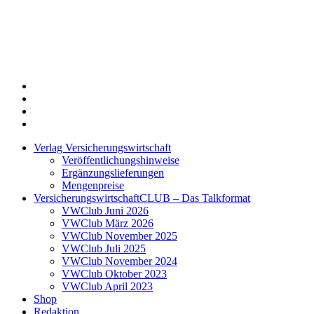
Twitter
Xing
LinkedIn
Login
Verlag Versicherungswirtschaft
Veröffentlichungshinweise
Ergänzungslieferungen
Mengenpreise
VersicherungswirtschaftCLUB – Das Talkformat
VWClub Juni 2026
VWClub März 2026
VWClub November 2025
VWClub Juli 2025
VWClub November 2024
VWClub Oktober 2023
VWClub April 2023
Shop
Redaktion