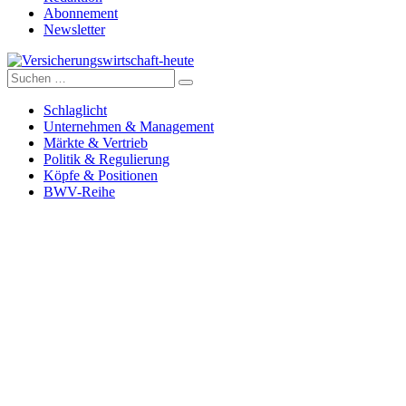
Abonnement
Newsletter
Suche
Versicherungswirtschaft-heute
nach:
Schlaglicht
Unternehmen & Management
Märkte & Vertrieb
Politik & Regulierung
Köpfe & Positionen
BWV-Reihe