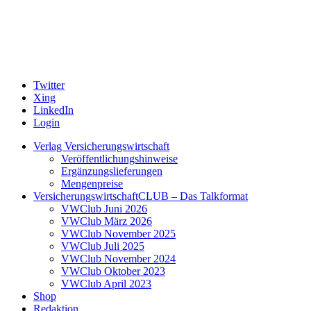
Twitter
Xing
LinkedIn
Login
Verlag Versicherungswirtschaft
Veröffentlichungshinweise
Ergänzungslieferungen
Mengenpreise
VersicherungswirtschaftCLUB – Das Talkformat
VWClub Juni 2026
VWClub März 2026
VWClub November 2025
VWClub Juli 2025
VWClub November 2024
VWClub Oktober 2023
VWClub April 2023
Shop
Redaktion