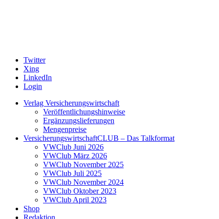
Twitter
Xing
LinkedIn
Login
Verlag Versicherungswirtschaft
Veröffentlichungshinweise
Ergänzungslieferungen
Mengenpreise
VersicherungswirtschaftCLUB – Das Talkformat
VWClub Juni 2026
VWClub März 2026
VWClub November 2025
VWClub Juli 2025
VWClub November 2024
VWClub Oktober 2023
VWClub April 2023
Shop
Redaktion