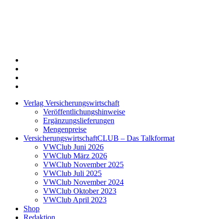
Twitter
Xing
LinkedIn
Login
Verlag Versicherungswirtschaft
Veröffentlichungshinweise
Ergänzungslieferungen
Mengenpreise
VersicherungswirtschaftCLUB – Das Talkformat
VWClub Juni 2026
VWClub März 2026
VWClub November 2025
VWClub Juli 2025
VWClub November 2024
VWClub Oktober 2023
VWClub April 2023
Shop
Redaktion