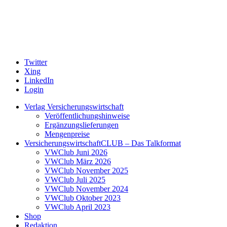
Twitter
Xing
LinkedIn
Login
Verlag Versicherungswirtschaft
Veröffentlichungshinweise
Ergänzungslieferungen
Mengenpreise
VersicherungswirtschaftCLUB – Das Talkformat
VWClub Juni 2026
VWClub März 2026
VWClub November 2025
VWClub Juli 2025
VWClub November 2024
VWClub Oktober 2023
VWClub April 2023
Shop
Redaktion