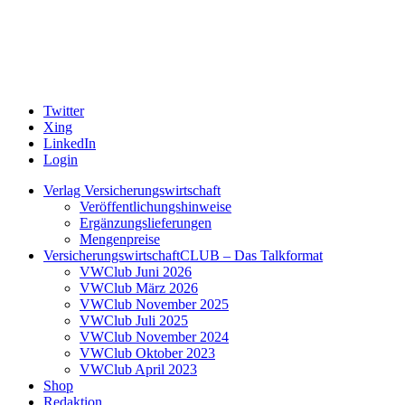
Twitter
Xing
LinkedIn
Login
Verlag Versicherungswirtschaft
Veröffentlichungshinweise
Ergänzungslieferungen
Mengenpreise
VersicherungswirtschaftCLUB – Das Talkformat
VWClub Juni 2026
VWClub März 2026
VWClub November 2025
VWClub Juli 2025
VWClub November 2024
VWClub Oktober 2023
VWClub April 2023
Shop
Redaktion