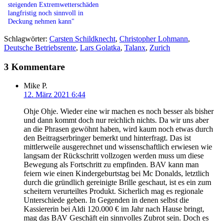
steigenden Extremwetterschäden
langfristig noch sinnvoll in
Deckung nehmen kann"
Schlagwörter:
Carsten Schildknecht
,
Christopher Lohmann
,
Deutsche Betriebsrente
,
Lars Golatka
,
Talanx
,
Zurich
3 Kommentare
Mike P.
12. März 2021 6:44
Ohje Ohje. Wieder eine wir machen es noch besser als bisher
und dann kommt doch nur reichlich nichts. Da wir uns aber
an die Phrasen gewöhnt haben, wird kaum noch etwas durch
den Beitragserbringer bemerkt und hinterfragt. Das ist
mittlerweile ausgerechnet und wissenschaftlich erwiesen wie
langsam der Rückschritt vollzogen werden muss um diese
Bewegung als Fortschritt zu empfinden. BAV kann man
feiern wie einen Kindergeburtstag bei Mc Donalds, letztlich
durch die gründlich gereinigte Brille geschaut, ist es ein zum
scheitern verurteiltes Produkt. Sicherlich mag es regionale
Unterschiede geben. In Gegenden in denen selbst die
Kassiererin bei Aldi 120.000 € im Jahr nach Hause bringt,
mag das BAV Geschäft ein sinnvolles Zubrot sein. Doch es