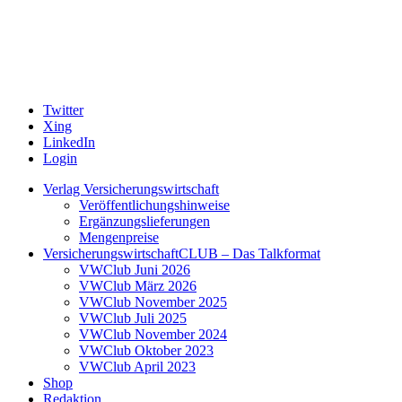
Twitter
Xing
LinkedIn
Login
Verlag Versicherungswirtschaft
Veröffentlichungshinweise
Ergänzungslieferungen
Mengenpreise
VersicherungswirtschaftCLUB – Das Talkformat
VWClub Juni 2026
VWClub März 2026
VWClub November 2025
VWClub Juli 2025
VWClub November 2024
VWClub Oktober 2023
VWClub April 2023
Shop
Redaktion