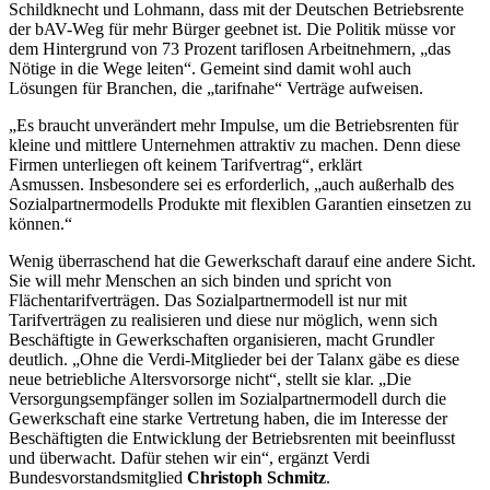
Schildknecht und Lohmann, dass mit der Deutschen Betriebsrente
der bAV-Weg für mehr Bürger geebnet ist. Die Politik müsse vor
dem Hintergrund von 73 Prozent tariflosen Arbeitnehmern, „das
Nötige in die Wege leiten“. Gemeint sind damit wohl auch
Lösungen für Branchen, die „tarifnahe“ Verträge aufweisen.
„Es braucht unverändert mehr Impulse, um die Betriebsrenten für
kleine und mittlere Unternehmen attraktiv zu machen. Denn diese
Firmen unterliegen oft keinem Tarifvertrag“, erklärt
Asmussen. Insbesondere sei es erforderlich, „auch außerhalb des
Sozialpartnermodells Produkte mit flexiblen Garantien einsetzen zu
können.“
Wenig überraschend hat die Gewerkschaft darauf eine andere Sicht.
Sie will mehr Menschen an sich binden und spricht von
Flächentarifverträgen. Das Sozialpartnermodell ist nur mit
Tarifverträgen zu realisieren und diese nur möglich, wenn sich
Beschäftigte in Gewerkschaften organisieren, macht Grundler
deutlich. „Ohne die Verdi-Mitglieder bei der Talanx gäbe es diese
neue betriebliche Altersvorsorge nicht“, stellt sie klar. „Die
Versorgungsempfänger sollen im Sozialpartnermodell durch die
Gewerkschaft eine starke Vertretung haben, die im Interesse der
Beschäftigten die Entwicklung der Betriebsrenten mit beeinflusst
und überwacht. Dafür stehen wir ein“, ergänzt Verdi
Bundesvorstandsmitglied
Christoph Schmitz
.