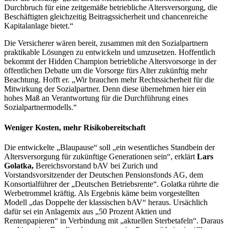
Durchbruch für eine zeitgemäße betriebliche Altersversorgung, die
Beschäftigten gleichzeitig Beitragssicherheit und chancenreiche
Kapitalanlage bietet.“
Die Versicherer wären bereit, zusammen mit den Sozialpartnern
praktikable Lösungen zu entwickeln und umzusetzen. Hoffentlich
bekommt der Hidden Champion betriebliche Altersvorsorge in der
öffentlichen Debatte um die Vorsorge fürs Alter zukünftig mehr
Beachtung. Hofft er. „Wir brauchen mehr Rechtssicherheit für die
Mitwirkung der Sozialpartner. Denn diese übernehmen hier ein
hohes Maß an Verantwortung für die Durchführung eines
Sozialpartnermodells.“
Weniger Kosten, mehr Risikobereitschaft
Die entwickelte „Blaupause“ soll „ein wesentliches Standbein der
Altersversorgung für zukünftige Generationen sein“, erklärt
Lars
Golatka,
Bereichsvorstand bAV bei Zurich und
Vorstandsvorsitzender der Deutschen Pensionsfonds AG, dem
Konsortialführer der „Deutschen Betriebsrente“. Golatka rührte die
Werbetrommel kräftig. Als Ergebnis käme beim vorgestellten
Modell „das Doppelte der klassischen bAV“ heraus. Ursächlich
dafür sei ein Anlagemix aus „50 Prozent Aktien und
Rentenpapieren“ in Verbindung mit „aktuellen Sterbetafeln“. Daraus