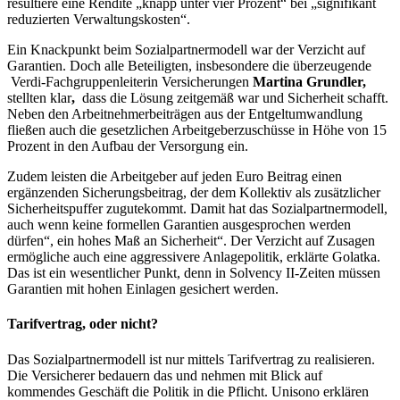
resultiere eine Rendite „knapp unter vier Prozent“ bei „signifikant
reduzierten Verwaltungskosten“.
Ein Knackpunkt beim Sozialpartnermodell war der Verzicht auf
Garantien. Doch alle Beteiligten, insbesondere die überzeugende
Verdi-Fach­grup­penlei­te­rin Ver­si­che­run­gen
Martina Grundler,
stellten klar
,
dass die Lösung zeitgemäß war und Sicherheit schafft.
Neben den Arbeitnehmerbeiträgen aus der Entgeltumwandlung
fließen auch die gesetzlichen Arbeitgeberzuschüsse in Höhe von 15
Prozent in den Aufbau der Versorgung ein.
Zudem leisten die Arbeitgeber auf jeden Euro Beitrag einen
ergänzenden Sicherungsbeitrag, der dem Kollektiv als zusätzlicher
Sicherheitspuffer zugutekommt. Damit hat das Sozialpartnermodell,
auch wenn keine formellen Garantien ausgesprochen werden
dürfen“, ein hohes Maß an Sicherheit“. Der Verzicht auf Zusagen
ermögliche auch eine aggressivere Anlagepolitik, erklärte Golatka.
Das ist ein wesentlicher Punkt, denn in Solvency II-Zeiten müssen
Garantien mit hohen Einlagen gesichert werden.
Tarifvertrag, oder nicht?
Das Sozialpartnermodell ist nur mittels Tarifvertrag zu realisieren.
Die Versicherer bedauern das und nehmen mit Blick auf
kommendes Geschäft die Politik in die Pflicht. Unisono erklären