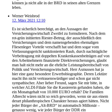
können ja nicht alle in der BRD in seinen alten Grenzen
leben.
Werner Weisbrod
12. März 2021 12:10
Es ist sicherlich berechtigt, an den Aussagen der
Versicherungswirtschaft Zweifel zu formulieren. Nach dem
rot-grün initiierten Riester-Betrug, der ausschließlich den
Versicherungen und dem namensgebenden ehemaligen
Fliesenleger Vorteile verschafft hat und dem sogar vom
Verfassungsgericht sanktionierten Raub, durch nachträgliche
Verbeitragung mit doppelten Krankenkassenbeiträgen auf von
den Arbeitnehmern finanzierte Direktversicherungen, glaubt
man halt nicht mehr an die ehrliche Leistungsbereitschaft von
Politik und Versicherungswirtschaft. Herr Asmussen hat ja
hier eine ganz besondere Erwerbsbiographie. Deren Lektüre
macht ihn nicht vertrauenswürdiger und schon gar nicht
sympathischer. Aber lieber Freund, sagen Sie mir bitte, in
welcher ALDI-Filiale Sie die Kassiererin gefunden haben, die
ein Monatsgehalt von 10.000 EURO erhält? Die Familien
Albrecht wären nicht so reich geworden, wenn sie aus einem
derart philanthropischen Charakter heraus agiert hätten. Nicht
jeder Bürger der „Alt-BRD“ ist automatisch Millionär –
genauso wenig, wie jeder Bürger der DDR ein