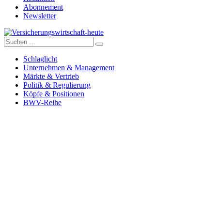
Abonnement
Newsletter
Suche
Versicherungswirtschaft-heute
nach:
Schlaglicht
Unternehmen & Management
Märkte & Vertrieb
Politik & Regulierung
Köpfe & Positionen
BWV-Reihe