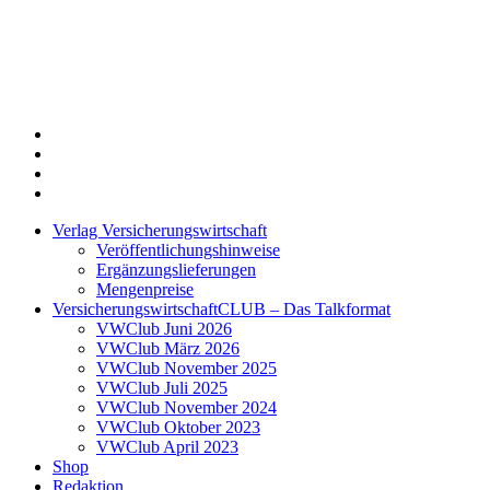
Twitter
Xing
LinkedIn
Login
Verlag Versicherungswirtschaft
Veröffentlichungshinweise
Ergänzungslieferungen
Mengenpreise
VersicherungswirtschaftCLUB – Das Talkformat
VWClub Juni 2026
VWClub März 2026
VWClub November 2025
VWClub Juli 2025
VWClub November 2024
VWClub Oktober 2023
VWClub April 2023
Shop
Redaktion