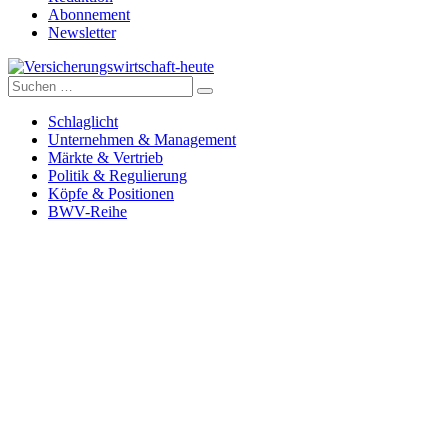
Abonnement
Newsletter
Suche
Versicherungswirtschaft-heute
nach:
Schlaglicht
Unternehmen & Management
Märkte & Vertrieb
Politik & Regulierung
Köpfe & Positionen
BWV-Reihe