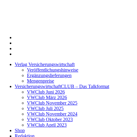
Twitter
Xing
LinkedIn
Login
Verlag Versicherungswirtschaft
Veröffentlichungshinweise
Ergänzungslieferungen
Mengenpreise
VersicherungswirtschaftCLUB – Das Talkformat
VWClub Juni 2026
VWClub März 2026
VWClub November 2025
VWClub Juli 2025
VWClub November 2024
VWClub Oktober 2023
VWClub April 2023
Shop
Redaktion