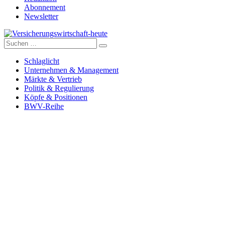
Abonnement
Newsletter
Suche
Versicherungswirtschaft-heute
nach:
Schlaglicht
Unternehmen & Management
Märkte & Vertrieb
Politik & Regulierung
Köpfe & Positionen
BWV-Reihe