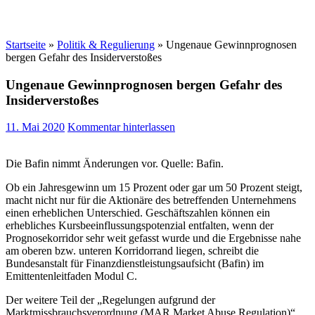
Startseite
»
Politik & Regulierung
»
Ungenaue Gewinnprognosen
bergen Gefahr des Insiderverstoßes
Ungenaue Gewinnprognosen bergen Gefahr des
Insiderverstoßes
11. Mai 2020
Kommentar hinterlassen
Die Bafin nimmt Änderungen vor. Quelle: Bafin.
Ob ein Jahresgewinn um 15 Prozent oder gar um 50 Prozent steigt,
macht nicht nur für die Aktionäre des betreffenden Unternehmens
einen erheblichen Unterschied. Geschäftszahlen können ein
erhebliches Kursbeeinflussungspotenzial entfalten, wenn der
Prognosekorridor sehr weit gefasst wurde und die Ergebnisse nahe
am oberen bzw. unteren Korridorrand liegen, schreibt die
Bundesanstalt für Finanzdienstleistungsaufsicht (Bafin) im
Emittentenleitfaden Modul C.
Der weitere Teil der „Regelungen aufgrund der
Marktmissbrauchsverordnung (MAR Market Abuse Regulation)“