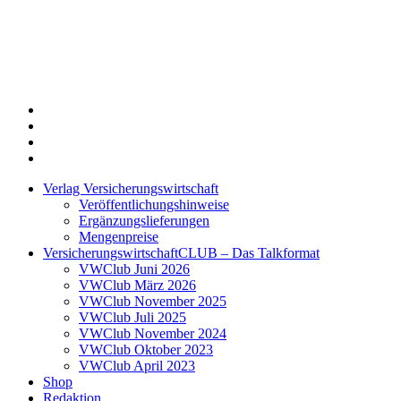
Twitter
Xing
LinkedIn
Login
Verlag Versicherungswirtschaft
Veröffentlichungshinweise
Ergänzungslieferungen
Mengenpreise
VersicherungswirtschaftCLUB – Das Talkformat
VWClub Juni 2026
VWClub März 2026
VWClub November 2025
VWClub Juli 2025
VWClub November 2024
VWClub Oktober 2023
VWClub April 2023
Shop
Redaktion