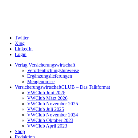
Twitter
Xing
LinkedIn
Login
Verlag Versicherungswirtschaft
Veröffentlichungshinweise
Ergänzungslieferungen
Mengenpreise
VersicherungswirtschaftCLUB – Das Talkformat
VWClub Juni 2026
VWClub März 2026
VWClub November 2025
VWClub Juli 2025
VWClub November 2024
VWClub Oktober 2023
VWClub April 2023
Shop
Redaktion