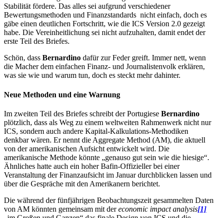
Stabilität fördere. Das alles sei aufgrund verschiedener
Bewertungsmethoden und Finanzstandards nicht einfach, doch es
gäbe einen deutlichen Fortschritt, wie die ICS Version 2.0 gezeigt
habe. Die Vereinheitlichung sei nicht aufzuhalten, damit endet der
erste Teil des Briefes.
Schön, dass
Bernardino
dafür zur Feder greift. Immer nett, wenn
die Macher dem einfachen Finanz- und Journalistenvolk erklären,
was sie wie und warum tun, doch es steckt mehr dahinter.
Neue Methoden und eine Warnung
Im zweiten Teil des Briefes schreibt der Portugiese
Bernardino
plötzlich, dass als Weg zu einem weltweiten Rahmenwerk nicht nur
ICS, sondern auch andere Kapital-Kalkulations-Methodiken
denkbar wären. Er nennt die Aggregate Method (AM), die aktuell
von der amerikanischen Aufsicht entwickelt wird. Die
amerikanische Methode könnte „genauso gut sein wie die hiesige“.
Ähnliches hatte auch ein hoher Bafin-Offizieller bei einer
Veranstaltung der Finanzaufsicht im Januar durchblicken lassen und
über die Gespräche mit den Amerikanern berichtet.
Die während der fünfjährigen Beobachtungszeit gesammelten Daten
von AM könnten gemeinsam mit der
economic impact analysis
[1]
„im Großen und Ganzen“ das finale Design von ICS und die