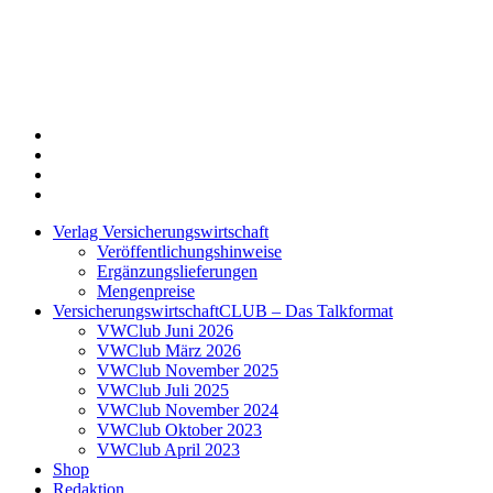
Twitter
Xing
LinkedIn
Login
Verlag Versicherungswirtschaft
Veröffentlichungshinweise
Ergänzungslieferungen
Mengenpreise
VersicherungswirtschaftCLUB – Das Talkformat
VWClub Juni 2026
VWClub März 2026
VWClub November 2025
VWClub Juli 2025
VWClub November 2024
VWClub Oktober 2023
VWClub April 2023
Shop
Redaktion