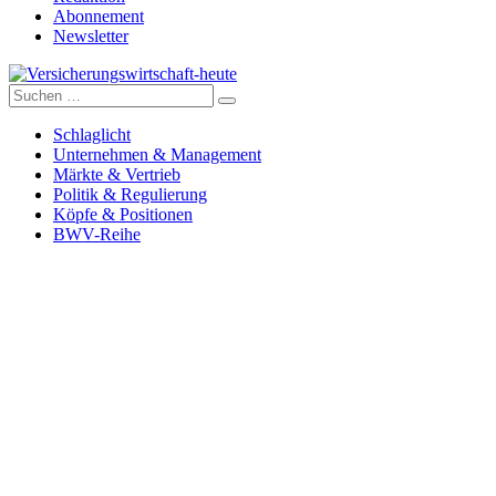
Abonnement
Newsletter
Suche
Versicherungswirtschaft-heute
nach:
Schlaglicht
Unternehmen & Management
Märkte & Vertrieb
Politik & Regulierung
Köpfe & Positionen
BWV-Reihe