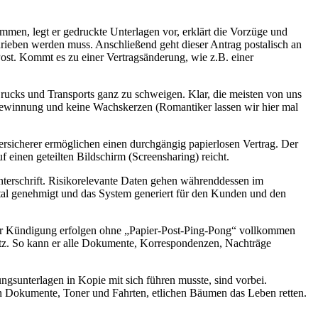
en, legt er gedruckte Unterlagen vor, erklärt die Vorzüge und
hrieben werden muss. Anschließend geht dieser Antrag postalisch an
Post. Kommt es zu einer Vertragsänderung, wie z.B. einer
rucks und Transports ganz zu schweigen. Klar, die meisten von uns
tgewinnung und keine Wachskerzen (Romantiker lassen wir hier mal
ersicherer ermöglichen einen durchgängig papierlosen Vertrag. Der
 einen geteilten Bildschirm (Screensharing) reicht.
terschrift. Risikorelevante Daten gehen währenddessen im
ital genehmigt und das System generiert für den Kunden und den
zur Kündigung erfolgen ohne „Papier-Post-Ping-Pong“ vollkommen
latz. So kann er alle Dokumente, Korrespondenzen, Nachträge
ungsunterlagen in Kopie mit sich führen musste, sind vorbei.
rten Dokumente, Toner und Fahrten, etlichen Bäumen das Leben retten.