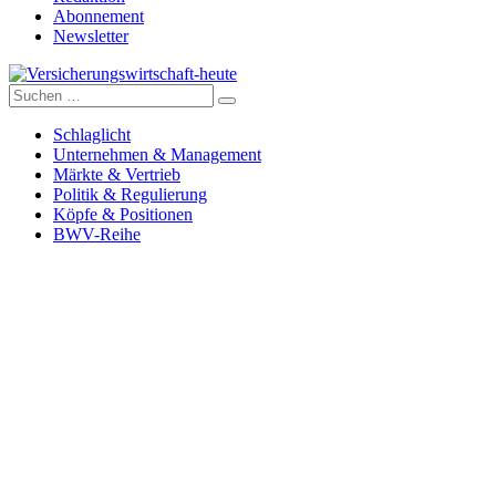
Abonnement
Newsletter
Suche
Versicherungswirtschaft-heute
nach:
Schlaglicht
Unternehmen & Management
Märkte & Vertrieb
Politik & Regulierung
Köpfe & Positionen
BWV-Reihe