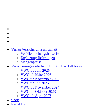
Twitter
Xing
LinkedIn
Login
Verlag Versicherungswirtschaft
Veröffentlichungshinweise
Ergänzungslieferungen
Mengenpreise
VersicherungswirtschaftCLUB – Das Talkformat
VWClub Juni 2026
VWClub März 2026
VWClub November 2025
VWClub Juli 2025
VWClub November 2024
VWClub Oktober 2023
VWClub April 2023
Shop
Redaktion