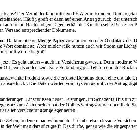
och aus? Der Vermittler fährt mit dem PKW zum Kunden. Dort angekomm
teinander. Häufig greift er dann auf einen Antrag zurück, der untersc
tem aufnimmt. Nach einigen Tagen, erhält der Kunden seine Police per 
chen Versand entsprechender Dokumente.
 Kopie. Da kommt eine Menge Papier zusammen, von der Ökobilanz des D
e Wort dominierte. Aber mittlerweile nutzen auch wir Strom zur Lich
rtschritt wurde begrüßt.
hon jetzt: Es geht anders – auch im Versicherungswesen. Denn moderne V
or Ort beim Kunden sein. Eine Verbindung per Telefon und der Blick auf
gewählte Produkt sowie die erfolgte Beratung durch eine digitale Un
ehr ausgedruckt. Die Daten werden vom System geprüft, der Antrag dig
änderungen, Einschlüssen neuer Leistungen, im Schadenfall bis hin 
im Gegensatz zum Aktenordner hat der Online-Vertragsordner unendlich P
ntar aller Versicherungsangelegenheiten.
. Die Zeiten, in denen man während der Urlaubsreise relevante Versicher
us in der Welt man darauf zugreift. Das dürfte, genau wie die eingespa