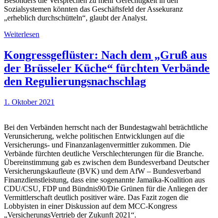
Besonders die Versprechen zu mehr Gerechtigkeit in den
Sozialsystemen könnten das Geschäftsfeld der Assekuranz
„erheblich durchschütteln“, glaubt der Analyst.
Weiterlesen
Kongressgeflüster: Nach dem „Gruß aus
der Brüsseler Küche“ fürchten Verbände
den Regulierungsnachschlag
1. Oktober 2021
Bei den Verbänden herrscht nach der Bundestagwahl beträchtliche
Verunsicherung, welche politischen Entwicklungen auf die
Versicherungs- und Finanzanlagenvermittler zukommen. Die
Verbände fürchten deutliche Verschlechterungen für die Branche.
Übereinstimmung gab es zwischen dem Bundesverband Deutscher
Versicherungskaufleute (BVK) und dem AfW – Bundesverband
Finanzdienstleistung, dass eine sogenannte Jamaika-Koalition aus
CDU/CSU, FDP und Bündnis90/Die Grünen für die Anliegen der
Vermittlerschaft deutlich positiver wäre. Das Fazit zogen die
Lobbyisten in einer Diskussion auf dem MCC-Kongress
„VersicherungsVertrieb der Zukunft 2021“.