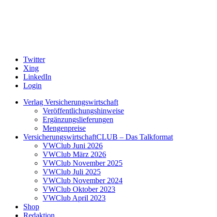
Twitter
Xing
LinkedIn
Login
Verlag Versicherungswirtschaft
Veröffentlichungshinweise
Ergänzungslieferungen
Mengenpreise
VersicherungswirtschaftCLUB – Das Talkformat
VWClub Juni 2026
VWClub März 2026
VWClub November 2025
VWClub Juli 2025
VWClub November 2024
VWClub Oktober 2023
VWClub April 2023
Shop
Redaktion