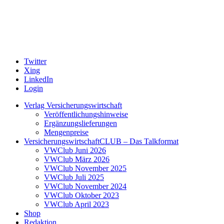
Twitter
Xing
LinkedIn
Login
Verlag Versicherungswirtschaft
Veröffentlichungshinweise
Ergänzungslieferungen
Mengenpreise
VersicherungswirtschaftCLUB – Das Talkformat
VWClub Juni 2026
VWClub März 2026
VWClub November 2025
VWClub Juli 2025
VWClub November 2024
VWClub Oktober 2023
VWClub April 2023
Shop
Redaktion