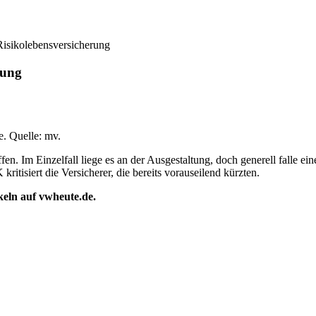
 Risikolebensversicherung
rung
e. Quelle: mv.
en. Im Einzelfall liege es an der Ausgestaltung, doch generell falle ei
itisiert die Versicherer, die bereits vorauseilend kürzten.
ikeln auf vwheute.de.