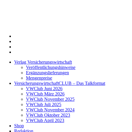
Twitter
Xing
LinkedIn
Login
Verlag Versicherungswirtschaft
Veröffentlichungshinweise
Ergänzungslieferungen
Mengenpreise
VersicherungswirtschaftCLUB – Das Talkformat
VWClub Juni 2026
VWClub März 2026
VWClub November 2025
VWClub Juli 2025
VWClub November 2024
VWClub Oktober 2023
VWClub April 2023
Shop
Redaktion