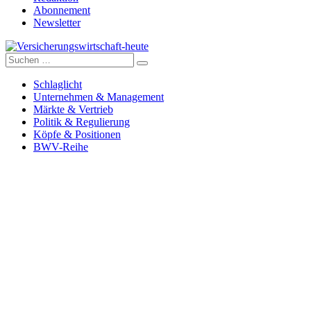
Abonnement
Newsletter
Suche
Versicherungswirtschaft-heute
nach:
Schlaglicht
Unternehmen & Management
Märkte & Vertrieb
Politik & Regulierung
Köpfe & Positionen
BWV-Reihe