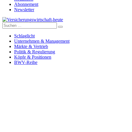
Abonnement
Newsletter
Suche
Versicherungswirtschaft-heute
nach:
Schlaglicht
Unternehmen & Management
Märkte & Vertrieb
Politik & Regulierung
Köpfe & Positionen
BWV-Reihe