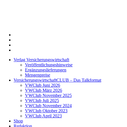
Twitter
Xing
LinkedIn
Login
Verlag Versicherungswirtschaft
Veröffentlichungshinweise
Ergänzungslieferungen
Mengenpreise
VersicherungswirtschaftCLUB – Das Talkformat
VWClub Juni 2026
VWClub März 2026
VWClub November 2025
VWClub Juli 2025
VWClub November 2024
VWClub Oktober 2023
VWClub April 2023
Shop
Redaktion