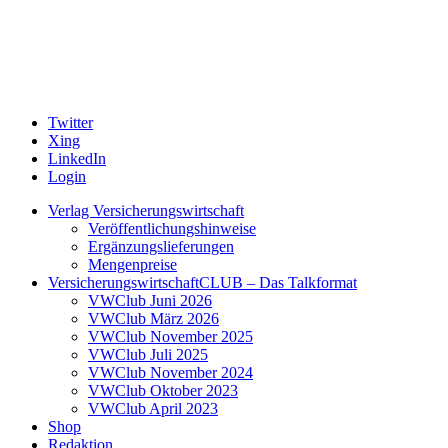
Twitter
Xing
LinkedIn
Login
Verlag Versicherungswirtschaft
Veröffentlichungshinweise
Ergänzungslieferungen
Mengenpreise
VersicherungswirtschaftCLUB – Das Talkformat
VWClub Juni 2026
VWClub März 2026
VWClub November 2025
VWClub Juli 2025
VWClub November 2024
VWClub Oktober 2023
VWClub April 2023
Shop
Redaktion