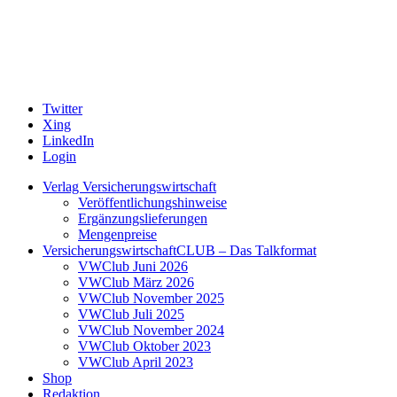
Twitter
Xing
LinkedIn
Login
Verlag Versicherungswirtschaft
Veröffentlichungshinweise
Ergänzungslieferungen
Mengenpreise
VersicherungswirtschaftCLUB – Das Talkformat
VWClub Juni 2026
VWClub März 2026
VWClub November 2025
VWClub Juli 2025
VWClub November 2024
VWClub Oktober 2023
VWClub April 2023
Shop
Redaktion