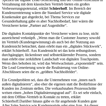
Verzahnung mit dem klassischen Vertrieb bieten ein großes
Verbesserungspotenzial, erklärt
Schüerhoff
. Im Bereich der
Kundenzentrierung wären die Standard Service wie digitale
Krankenakte gut abgedeckt, bei Thema Services zur
Gesunderhaltung gäbe es aber Nachholbedarf, hier wären die
Versicherer keine „Partner auf Augenhöhe“.
Die digitalen Kontaktpunkte der Versicherer wären zu lose, nicht
ausreichend verknüpft. „Wenn man die Customer Journey sowohl
im Vertrieb (Kundengewinnung) als auch bei der Nutzung aus
Kundensicht betrachtet, dann erlebt man ein „digitales Stückwerk“,
erklärt Schüerhoff. Aus Kundensicht sei das kein reibungsloser,
durchgängiger, lückenloser und selbsterklärender Prozess, sondern
man erlebt eine zerklüftete Landschaft von digitalen Touchpoints.
Wenn dies behoben ist, wird das Wertwachstum „exponentiell“ sein.
Die Lead Generierung sowie die Realisierung von Online-
Abschlüssen seien die es „größten Nachholfelder“.
Ein Grundproblem sei, dass die Unternehmen von „innen nach
außen digitalisieren“, also eher die eigenen statt die Bedürfnisse der
Kunden ins Zentrum stellen. Die verkaufsnahen Prozessschritte
weisen einen „hohen Digitalisierungsgrad auf“. Es sei sehr einfach,
mit dem Offline-Vertrieb in Kontakt zu treten, erklärt
Schüerhoff.Darüber hinaus gäbe es für angehende Kunden gute
After Sales Service wie Kundenportale oder eine App. An dieser