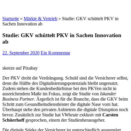
Startseite
»
Märkte & Vertrieb
»
Studie: GKV schüttelt PKV in
Sachen Innovation ab
Studie: GKV schüttelt PKV in Sachen Innovation
ab
22. September 2020
Ein Kommentar
skeeze auf Pixabay
Der PKV droht die Verdrängung. Schuld sind die Versicherer selbst,
denn die Hälfte des Digitalisierungspotenzials bleibt ungenutzt.
Zudem stehen die Kundenbedürfnisse bei den PKVen nicht in
ausreichendem Maße im Fokus, zeigt die Studie von
Iskander
Business Partner
. Ärgerlich ist für die Branche, dass die GKV beim
Schritt zum Gesundheitsdienstleister die digitale Nase vorn hat.
Überhaupt stehe den privaten Anbietern die digitale Disruption noch
bevor. Zusätzlich zur Studie hat
VWheute exklusiv
mit
Carsten
Schüerhoff
gesprochen, einem der Studienherausgeber.
Die digitale Stärke der Versicherer ist unterschiedlich ausgeprägt,