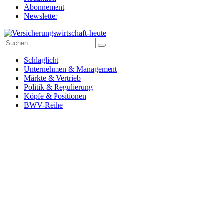
Abonnement
Newsletter
Suche
Versicherungswirtschaft-heute
nach:
Schlaglicht
Unternehmen & Management
Märkte & Vertrieb
Politik & Regulierung
Köpfe & Positionen
BWV-Reihe