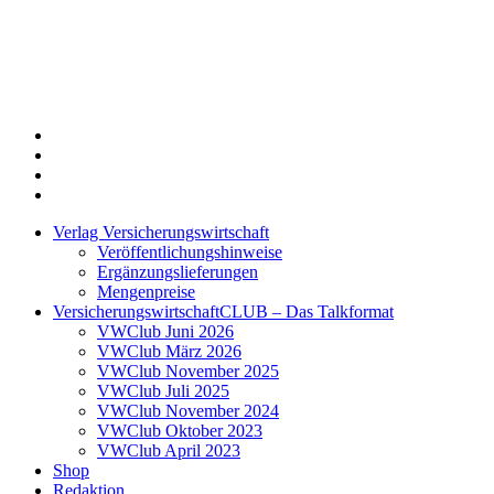
Twitter
Xing
LinkedIn
Login
Verlag Versicherungswirtschaft
Veröffentlichungshinweise
Ergänzungslieferungen
Mengenpreise
VersicherungswirtschaftCLUB – Das Talkformat
VWClub Juni 2026
VWClub März 2026
VWClub November 2025
VWClub Juli 2025
VWClub November 2024
VWClub Oktober 2023
VWClub April 2023
Shop
Redaktion