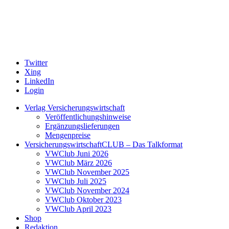
Twitter
Xing
LinkedIn
Login
Verlag Versicherungswirtschaft
Veröffentlichungshinweise
Ergänzungslieferungen
Mengenpreise
VersicherungswirtschaftCLUB – Das Talkformat
VWClub Juni 2026
VWClub März 2026
VWClub November 2025
VWClub Juli 2025
VWClub November 2024
VWClub Oktober 2023
VWClub April 2023
Shop
Redaktion