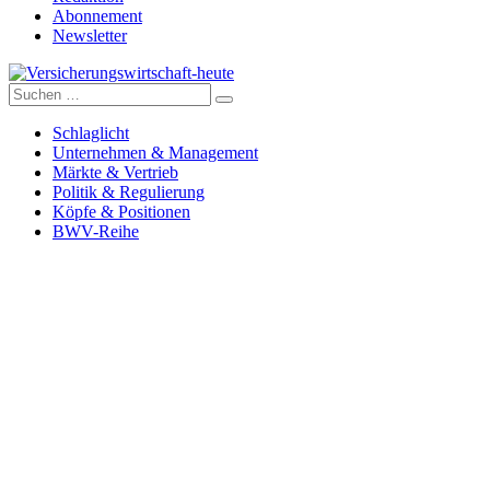
Abonnement
Newsletter
Suche
Versicherungswirtschaft-heute
nach:
Schlaglicht
Unternehmen & Management
Märkte & Vertrieb
Politik & Regulierung
Köpfe & Positionen
BWV-Reihe