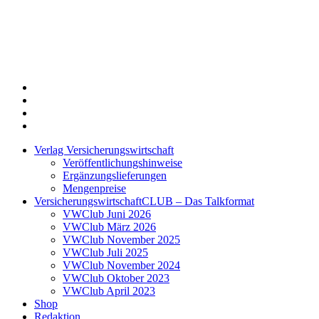
Twitter
Xing
LinkedIn
Login
Verlag Versicherungswirtschaft
Veröffentlichungshinweise
Ergänzungslieferungen
Mengenpreise
VersicherungswirtschaftCLUB – Das Talkformat
VWClub Juni 2026
VWClub März 2026
VWClub November 2025
VWClub Juli 2025
VWClub November 2024
VWClub Oktober 2023
VWClub April 2023
Shop
Redaktion