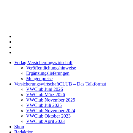
Twitter
Xing
LinkedIn
Login
Verlag Versicherungswirtschaft
Veröffentlichungshinweise
Ergänzungslieferungen
Mengenpreise
VersicherungswirtschaftCLUB – Das Talkformat
VWClub Juni 2026
VWClub März 2026
VWClub November 2025
VWClub Juli 2025
VWClub November 2024
VWClub Oktober 2023
VWClub April 2023
Shop
Redaktion