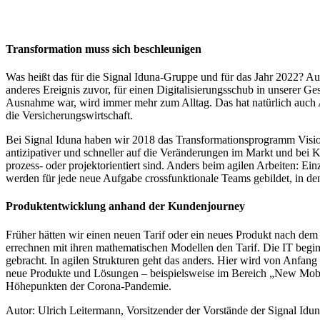
Transformation muss sich beschleunigen
Was heißt das für die Signal Iduna-Gruppe und für das Jahr 2022? Au
anderes Ereignis zuvor, für einen Digitalisierungsschub in unserer Ge
Ausnahme war, wird immer mehr zum Alltag. Das hat natürlich auch
die Versicherungswirtschaft.
Bei Signal Iduna haben wir 2018 das Transformationsprogramm Vision 
antizipativer und schneller auf die Veränderungen im Markt und bei K
prozess- oder projektorientiert sind. Anders beim agilen Arbeiten: Ei
werden für jede neue Aufgabe crossfunktionale Teams gebildet, in d
Produktentwicklung anhand der Kundenjourney
Früher hätten wir einen neuen Tarif oder ein neues Produkt nach de
errechnen mit ihren mathematischen Modellen den Tarif. Die IT beg
gebracht. In agilen Strukturen geht das anders. Hier wird von Anfan
neue Produkte und Lösungen – beispielsweise im Bereich „New Mobili
Höhepunkten der Corona-Pandemie.
Autor: Ulrich Leitermann, Vorsitzender der Vorstände der Signal Id