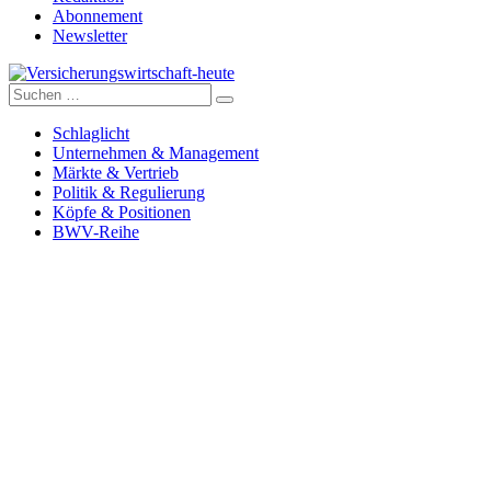
Abonnement
Newsletter
Suche
Versicherungswirtschaft-heute
nach:
Schlaglicht
Unternehmen & Management
Märkte & Vertrieb
Politik & Regulierung
Köpfe & Positionen
BWV-Reihe