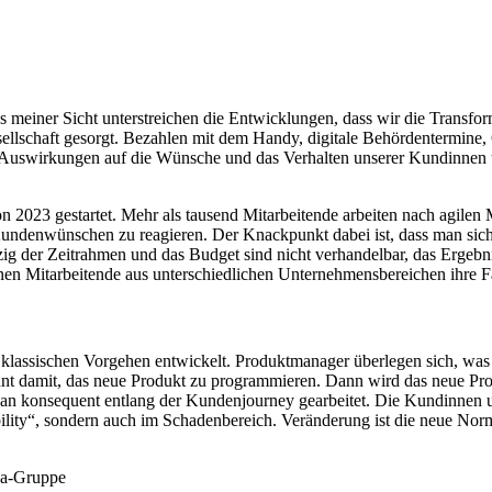
s meiner Sicht unterstreichen die Entwicklungen, dass wir die Transfo
sellschaft gesorgt. Bezahlen mit dem Handy, digitale Behördentermine, 
 Auswirkungen auf die Wünsche und das Verhalten unserer Kundinnen 
2023 gestartet. Mehr als tausend Mitarbeitende arbeiten nach agilen 
undenwünschen zu reagieren. Der Knackpunkt dabei ist, dass man sich a
nzig der Zeitrahmen und das Budget sind nicht verhandelbar, das Ergebn
enen Mitarbeitende aus unterschiedlichen Unternehmensbereichen ihre F
m klassischen Vorgehen entwickelt. Produktmanager überlegen sich, w
innt damit, das neue Produkt zu programmieren. Dann wird das neue 
g an konsequent entlang der Kundenjourney gearbeitet. Die Kundinnen 
ty“, sondern auch im Schadenbereich. Veränderung ist die neue Normali
una-Gruppe