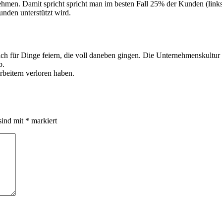
rnehmen. Damit spricht spricht man im besten Fall 25% der Kunden (link
nden unterstützt wird.
h für Dinge feiern, die voll daneben gingen. Die Unternehmenskultur wi
b.
rbeitern verloren haben.
sind mit
*
markiert